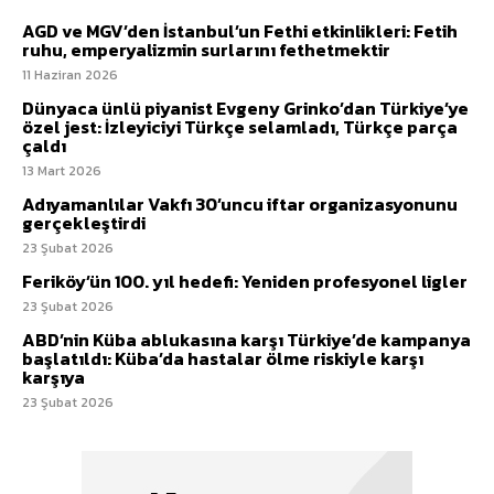
AGD ve MGV’den İstanbul’un Fethi etkinlikleri: Fetih
ruhu, emperyalizmin surlarını fethetmektir
11 Haziran 2026
Dünyaca ünlü piyanist Evgeny Grinko’dan Türkiye’ye
özel jest: İzleyiciyi Türkçe selamladı, Türkçe parça
çaldı
13 Mart 2026
Adıyamanlılar Vakfı 30’uncu iftar organizasyonunu
gerçekleştirdi
23 Şubat 2026
Feriköy’ün 100. yıl hedefi: Yeniden profesyonel ligler
23 Şubat 2026
ABD’nin Küba ablukasına karşı Türkiye’de kampanya
başlatıldı: Küba’da hastalar ölme riskiyle karşı
karşıya
23 Şubat 2026