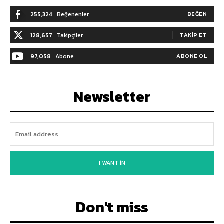
255,324
Beğenenler
BEĞEN
128,657
Takipçiler
TAKIP ET
97,058
Abone
ABONE OL
Newsletter
I WANT IN
Don't miss