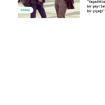
“Yaşadıkl
bir şeyi S
bir çiçeği’
GENEL