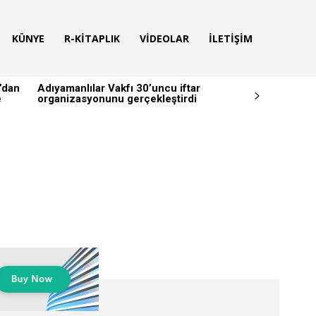
KÜNYE
R-KITAPLIK
VIDEOLAR
İLETIŞIM
’dan
Adıyamanlılar Vakfı 30’uncu iftar
e
organizasyonunu gerçekleştirdi