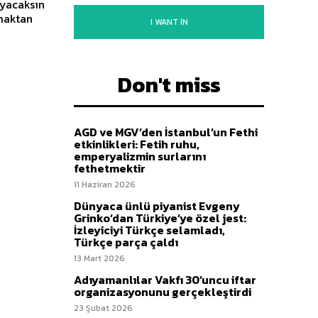
ayacaksın
amaktan
I WANT IN
Don't miss
AGD ve MGV’den İstanbul’un Fethi
etkinlikleri: Fetih ruhu,
emperyalizmin surlarını
fethetmektir
11 Haziran 2026
Dünyaca ünlü piyanist Evgeny
Grinko’dan Türkiye’ye özel jest:
İzleyiciyi Türkçe selamladı,
Türkçe parça çaldı
13 Mart 2026
Adıyamanlılar Vakfı 30’uncu iftar
organizasyonunu gerçekleştirdi
23 Şubat 2026