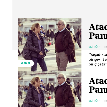
Ata
Pam
EDITÖR
-
11
“Yaşadıkl
bir şeyi S
bir çiçeği’
GENEL
Ata
Pam
EDITÖR
-
11