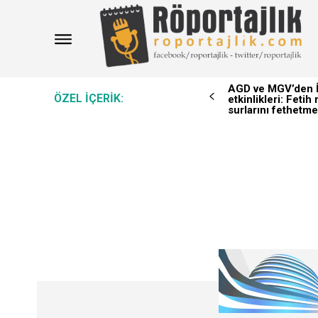
AGD ve MGV’den İ
ÖZEL IÇERIK:
etkinlikleri: Feti
surlarını fethetme