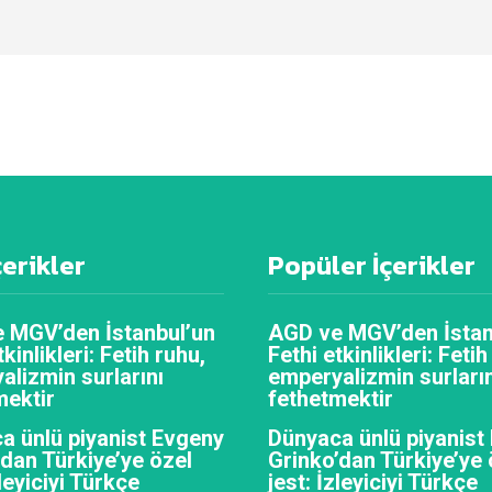
çerikler
Popüler İçerikler
 MGV’den İstanbul’un
AGD ve MGV’den İstan
tkinlikleri: Fetih ruhu,
Fethi etkinlikleri: Fetih
alizmin surlarını
emperyalizmin surların
mektir
fethetmektir
a ünlü piyanist Evgeny
Dünyaca ünlü piyanist
’dan Türkiye’ye özel
Grinko’dan Türkiye’ye 
zleyiciyi Türkçe
jest: İzleyiciyi Türkçe