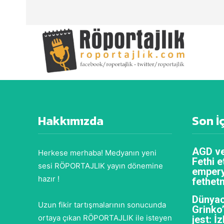
Hakkımızda
Son İ
AGD ve
Herkese merhaba! Medyanın yeni
Fethi e
sesi RÖPORTAJLIK yayın dönemine
empery
hazır !
fethet
Dünyac
Uzun fikir tartışmalarının sonucunda
Grinko
ortaya çıkan RÖPORTAJLIK ile isteyen
jest: İ