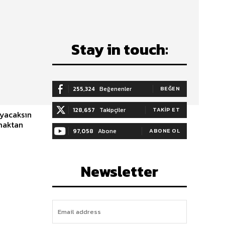
Stay in touch:
255,324
Beğenenler
BEĞEN
128,657
Takipçiler
TAKIP ET
ayacaksın
amaktan
97,058
Abone
ABONE OL
Newsletter