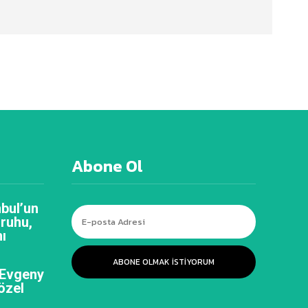
Abone Ol
bul’un
 ruhu,
ı
ABONE OLMAK ISTIYORUM
 Evgeny
özel