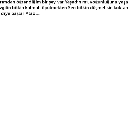
arımdan öğrendiğim bir şey var Yaşadın mı, yoğunluğuna yaş
evgilin bitkin kalmalı öpülmekten Sen bitkin düşmelisin kokl
’ diye başlar Ataol...