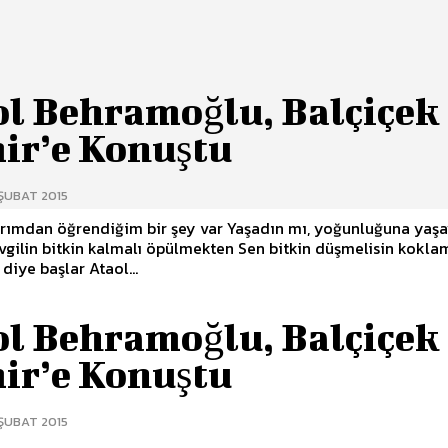
ol Behramoğlu, Balçiçek
ir’e Konuştu
 ŞUBAT 2015
arımdan öğrendiğim bir şey var Yaşadın mı, yoğunluğuna yaş
evgilin bitkin kalmalı öpülmekten Sen bitkin düşmelisin kokl
’ diye başlar Ataol...
ol Behramoğlu, Balçiçek
ir’e Konuştu
 ŞUBAT 2015