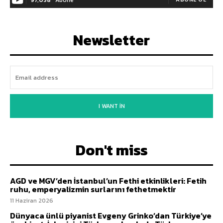
Newsletter
I WANT IN
Don't miss
AGD ve MGV’den İstanbul’un Fethi etkinlikleri: Fetih
ruhu, emperyalizmin surlarını fethetmektir
11 Haziran 2026
Dünyaca ünlü piyanist Evgeny Grinko’dan Türkiye’ye