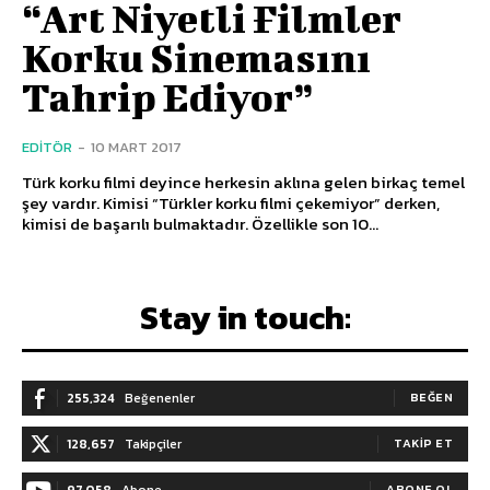
“Art Niyetli Filmler
Korku Sinemasını
Tahrip Ediyor”
EDITÖR
-
10 MART 2017
Türk korku filmi deyince herkesin aklına gelen birkaç temel
şey vardır. Kimisi “Türkler korku filmi çekemiyor” derken,
kimisi de başarılı bulmaktadır. Özellikle son 10...
Stay in touch:
255,324
Beğenenler
BEĞEN
128,657
Takipçiler
TAKIP ET
97,058
Abone
ABONE OL