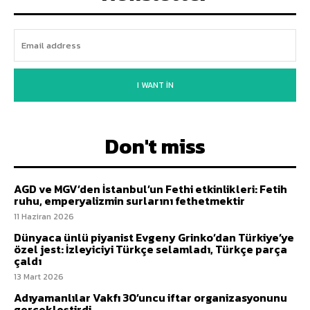
I WANT IN
Don't miss
AGD ve MGV’den İstanbul’un Fethi etkinlikleri: Fetih
ruhu, emperyalizmin surlarını fethetmektir
11 Haziran 2026
Dünyaca ünlü piyanist Evgeny Grinko’dan Türkiye’ye
özel jest: İzleyiciyi Türkçe selamladı, Türkçe parça
çaldı
13 Mart 2026
Adıyamanlılar Vakfı 30’uncu iftar organizasyonunu
gerçekleştirdi