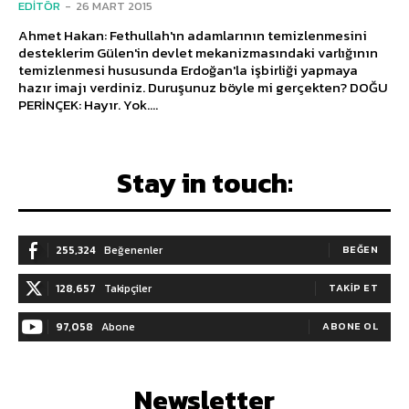
EDITÖR
-
26 MART 2015
Ahmet Hakan: Fethullah'ın adamlarının temizlenmesini
desteklerim Gülen'in devlet mekanizmasındaki varlığının
temizlenmesi hususunda Erdoğan'la işbirliği yapmaya
hazır imajı verdiniz. Duruşunuz böyle mi gerçekten? DOĞU
PERİNÇEK: Hayır. Yok....
Stay in touch:
255,324
Beğenenler
BEĞEN
128,657
Takipçiler
TAKIP ET
97,058
Abone
ABONE OL
Newsletter