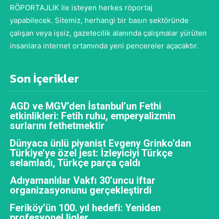
RÖPORTAJLIK ile isteyen herkes röportaj
yapabilecek. Sitemiz, herhangi bir basın sektöründe
çalışan veya işsiz, gazetecilik alanında çalışmalar yürüten
insanlara internet ortamında yeni pencereler açacaktır.
Son İçerikler
AGD ve MGV’den İstanbul’un Fethi
etkinlikleri: Fetih ruhu, emperyalizmin
surlarını fethetmektir
Dünyaca ünlü piyanist Evgeny Grinko’dan
Türkiye’ye özel jest: İzleyiciyi Türkçe
selamladı, Türkçe parça çaldı
Adıyamanlılar Vakfı 30’uncu iftar
organizasyonunu gerçekleştirdi
Feriköy’ün 100. yıl hedefi: Yeniden
profesyonel ligler