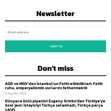
Newsletter
I WANT IN
Don't miss
AGD ve MGV’den İstanbul’un Fethi etkinlikleri: Fetih
ruhu, emperyalizmin surlarını fethetmektir
11 Haziran 2026
Dünyaca ünlü piyanist Evgeny Grinko’dan Türkiye’ye
özel jest: İzleyiciyi Türkçe selamladı, Türkçe parça
çaldı