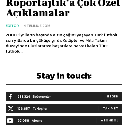
Röportajlık’a Çok Özel
Açıklamalar
EDITÖR
-
4 TEMMUZ 2016
2000'li yılların başında altın çağını yaşayan Türk futbolu
son yıllarda bir çöküşe girdi. Kulüpler ve Milli Takım
düzeyinde uluslararası başarılara hasret kalan Türk
futbolu...
Stay in touch:
255,324
Beğenenler
BEĞEN
128,657
Takipçiler
TAKIP ET
97,058
Abone
ABONE OL