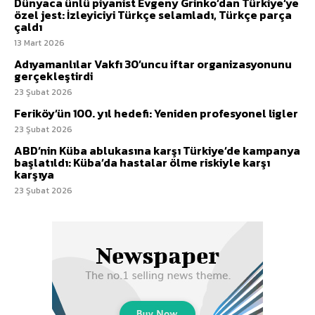
Dünyaca ünlü piyanist Evgeny Grinko’dan Türkiye’ye
özel jest: İzleyiciyi Türkçe selamladı, Türkçe parça
çaldı
13 Mart 2026
Adıyamanlılar Vakfı 30’uncu iftar organizasyonunu
gerçekleştirdi
23 Şubat 2026
Feriköy’ün 100. yıl hedefi: Yeniden profesyonel ligler
23 Şubat 2026
ABD’nin Küba ablukasına karşı Türkiye’de kampanya
başlatıldı: Küba’da hastalar ölme riskiyle karşı
karşıya
23 Şubat 2026