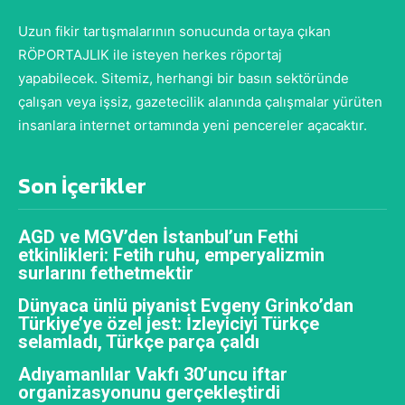
Uzun fikir tartışmalarının sonucunda ortaya çıkan
RÖPORTAJLIK ile isteyen herkes röportaj
yapabilecek. Sitemiz, herhangi bir basın sektöründe
çalışan veya işsiz, gazetecilik alanında çalışmalar yürüten
insanlara internet ortamında yeni pencereler açacaktır.
Son İçerikler
AGD ve MGV’den İstanbul’un Fethi
etkinlikleri: Fetih ruhu, emperyalizmin
surlarını fethetmektir
Dünyaca ünlü piyanist Evgeny Grinko’dan
Türkiye’ye özel jest: İzleyiciyi Türkçe
selamladı, Türkçe parça çaldı
Adıyamanlılar Vakfı 30’uncu iftar
organizasyonunu gerçekleştirdi