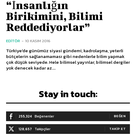
“İnsanlığın
Birikimini, Bilimi
Reddediyorlar”
EDITÖR
-
10 KASIM 2016
Türkiye'de günümüz siyasi gündemi, kadrolaşma, yeterli
bütçelerin sağlanamaması gibi nedenlerle bilim yapmak
çok düşük seviyede. Hele bilimsel yayınlar, bilimsel dergiler
yok denecek kadar az....
Stay in touch:
255,324
Beğenenler
BEĞEN
128,657
Takipçiler
TAKIP ET