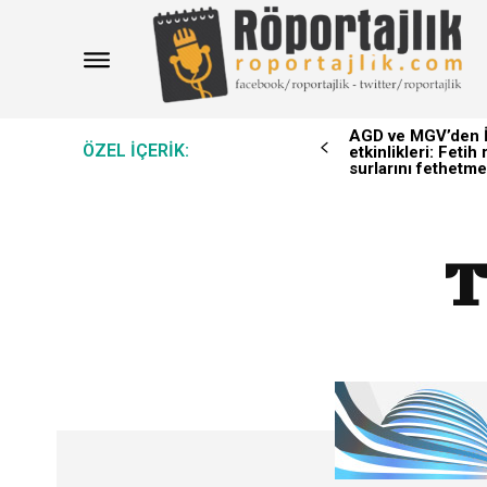
AGD ve MGV’den İ
ÖZEL IÇERIK:
etkinlikleri: Feti
surlarını fethetme
T