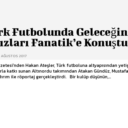
rk Futbolunda Geleceğin
ızları Fanatik’e Konuştu
3 AĞUSTOS 2017
zetesi'nden Hakan Ateşler, Türk futboluna altyapısından yetiş
rla katkı sunan Altınordu takımından Atakan Gündüz, Mustaf
Atalay Yıldırım ile röportaj gerçekleştirdi. Bir kulüp düşünün,...