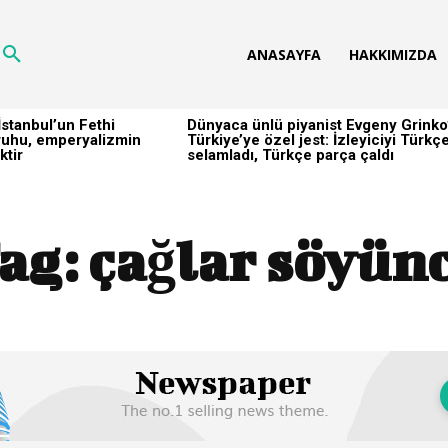
ANASAYFA
HAKKIMIZDA
stanbul’un Fethi
Dünyaca ünlü piyanist Evgeny Grinko
h ruhu, emperyalizmin
Türkiye’ye özel jest: İzleyiciyi Türkç
ktir
selamladı, Türkçe parça çaldı
ag:
çağlar söyün