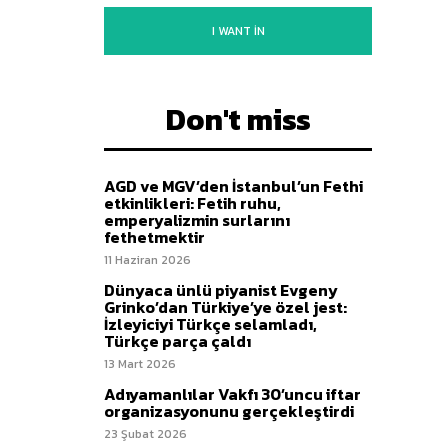
I WANT IN
Don't miss
AGD ve MGV’den İstanbul’un Fethi
etkinlikleri: Fetih ruhu,
emperyalizmin surlarını
fethetmektir
11 Haziran 2026
Dünyaca ünlü piyanist Evgeny
Grinko’dan Türkiye’ye özel jest:
İzleyiciyi Türkçe selamladı,
Türkçe parça çaldı
13 Mart 2026
Adıyamanlılar Vakfı 30’uncu iftar
organizasyonunu gerçekleştirdi
23 Şubat 2026