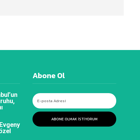
Abone Ol
bul’un
 ruhu,
ı
ABONE OLMAK ISTIYORUM
 Evgeny
özel