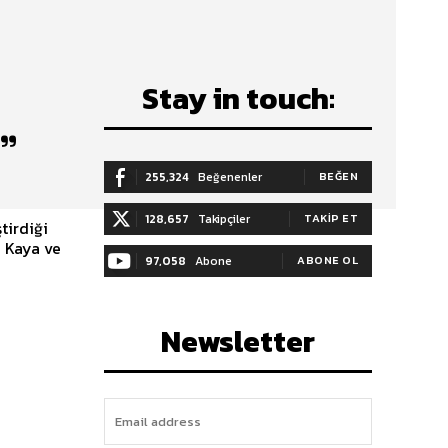
Stay in touch:
”
255,324
Beğenenler
BEĞEN
128,657
Takipçiler
TAKIP ET
tirdiği
a Kaya ve
97,058
Abone
ABONE OL
Newsletter