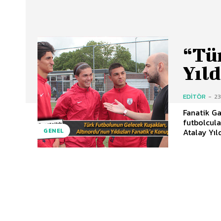
“Tü
Yıld
EDITÖR
-
2
Fanatik Ga
futbolcula
GENEL