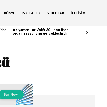
KÜNYE
R-KITAPLIK
VIDEOLAR
İLETIŞIM
’dan
Adıyamanlılar Vakfı 30’uncu iftar
e
organizasyonunu gerçekleştirdi
cü