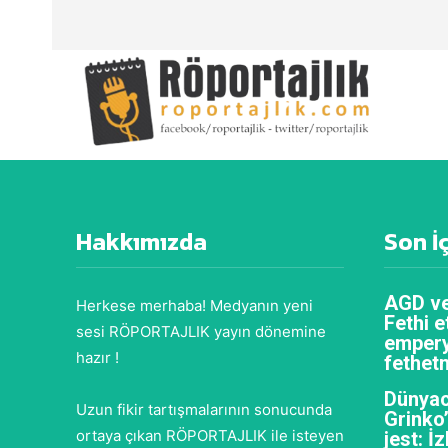
Hakkımızda
Son İ
AGD ve
Herkese merhaba! Medyanın yeni
Fethi e
sesi RÖPORTAJLIK yayın dönemine
empery
hazır !
fethet
Dünyac
Uzun fikir tartışmalarının sonucunda
Grinko
ortaya çıkan RÖPORTAJLIK ile isteyen
jest: İ