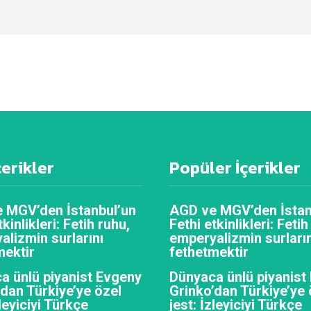
çerikler
Popüler İçerikler
 MGV’den İstanbul’un
AGD ve MGV’den İstan
tkinlikleri: Fetih ruhu,
Fethi etkinlikleri: Fetih
alizmin surlarını
emperyalizmin surların
mektir
fethetmektir
a ünlü piyanist Evgeny
Dünyaca ünlü piyanist
’dan Türkiye’ye özel
Grinko’dan Türkiye’ye 
zleyiciyi Türkçe
jest: İzleyiciyi Türkçe