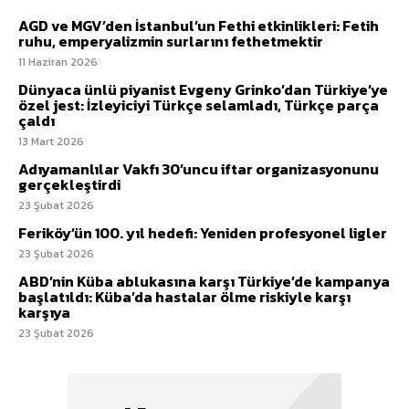
AGD ve MGV’den İstanbul’un Fethi etkinlikleri: Fetih
ruhu, emperyalizmin surlarını fethetmektir
11 Haziran 2026
Dünyaca ünlü piyanist Evgeny Grinko’dan Türkiye’ye
özel jest: İzleyiciyi Türkçe selamladı, Türkçe parça
çaldı
13 Mart 2026
Adıyamanlılar Vakfı 30’uncu iftar organizasyonunu
gerçekleştirdi
23 Şubat 2026
Feriköy’ün 100. yıl hedefi: Yeniden profesyonel ligler
23 Şubat 2026
ABD’nin Küba ablukasına karşı Türkiye’de kampanya
başlatıldı: Küba’da hastalar ölme riskiyle karşı
karşıya
23 Şubat 2026