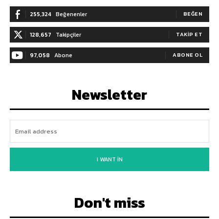
255,324
Beğenenler
BEĞEN
128,657
Takipçiler
TAKIP ET
97,058
Abone
ABONE OL
Newsletter
I WANT IN
Don't miss