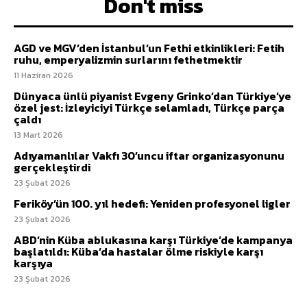
Don't miss
AGD ve MGV’den İstanbul’un Fethi etkinlikleri: Fetih
ruhu, emperyalizmin surlarını fethetmektir
11 Haziran 2026
Dünyaca ünlü piyanist Evgeny Grinko’dan Türkiye’ye
özel jest: İzleyiciyi Türkçe selamladı, Türkçe parça
çaldı
13 Mart 2026
Adıyamanlılar Vakfı 30’uncu iftar organizasyonunu
gerçekleştirdi
23 Şubat 2026
Feriköy’ün 100. yıl hedefi: Yeniden profesyonel ligler
23 Şubat 2026
ABD’nin Küba ablukasına karşı Türkiye’de kampanya
başlatıldı: Küba’da hastalar ölme riskiyle karşı
karşıya
23 Şubat 2026