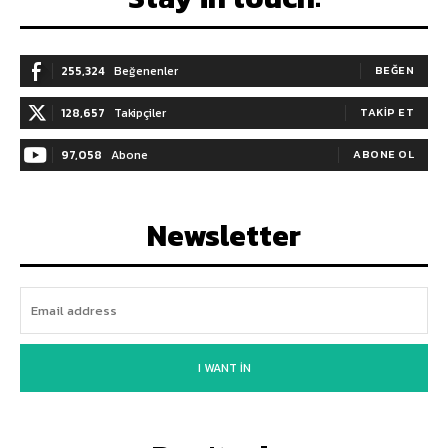
255,324
Beğenenler
BEĞEN
128,657
Takipçiler
TAKIP ET
97,058
Abone
ABONE OL
Newsletter
I WANT IN