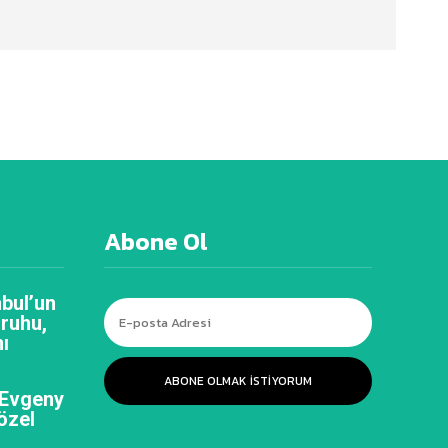
Abone Ol
bul’un
 ruhu,
ı
ABONE OLMAK ISTIYORUM
 Evgeny
özel