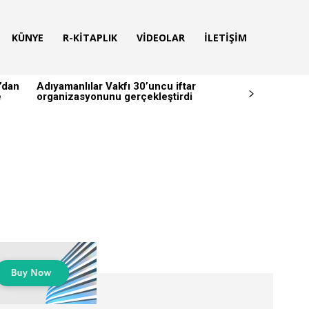
KÜNYE
R-KITAPLIK
VIDEOLAR
İLETIŞIM
’dan
Adıyamanlılar Vakfı 30’uncu iftar
e
organizasyonunu gerçekleştirdi