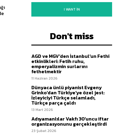
ığı
I WANT IN
de
Don't miss
AGD ve MGV’den İstanbul’un Fethi
etkinlikleri: Fetih ruhu,
emperyalizmin surlarını
fethetmektir
11 Haziran 2026
Dünyaca ünlü piyanist Evgeny
Grinko’dan Türkiye’ye özel jest:
İzleyiciyi Türkçe selamladı,
Türkçe parça çaldı
13 Mart 2026
Adıyamanlılar Vakfı 30’uncu iftar
organizasyonunu gerçekleştirdi
23 Şubat 2026