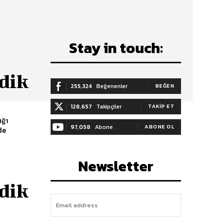
Stay in touch:
rdik
255,324
Beğenenler
BEĞEN
128,657
Takipçiler
TAKIP ET
ığı
97,058
Abone
ABONE OL
de
Newsletter
rdik