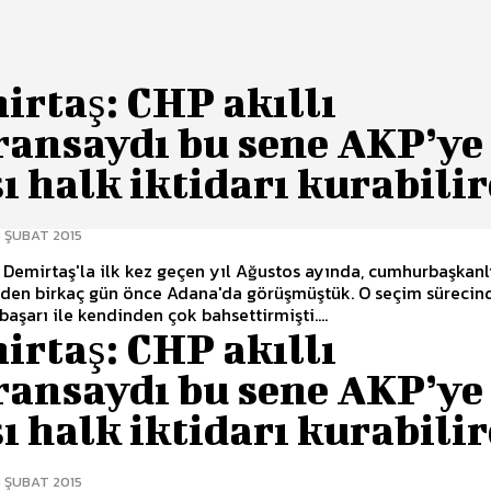
rtaş: CHP akıllı
ransaydı bu sene AKP’ye
ı halk iktidarı kurabili
 ŞUBAT 2015
 Demirtaş'la ilk kez geçen yıl Ağustos ayında, cumhurbaşkanl
nden birkaç gün önce Adana'da görüşmüştük. O seçim sürecin
başarı ile kendinden çok bahsettirmişti....
rtaş: CHP akıllı
ransaydı bu sene AKP’ye
ı halk iktidarı kurabili
 ŞUBAT 2015