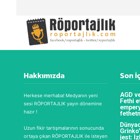
Hakkımızda
Son İ
AGD ve
Herkese merhaba! Medyanın yeni
Fethi e
sesi RÖPORTAJLIK yayın dönemine
empery
hazır !
fethet
Dünyac
Uzun fikir tartışmalarının sonucunda
Grinko
ortaya çıkan RÖPORTAJLIK ile isteyen
jest: İ