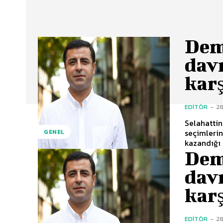
Demi
dav
karş
EDITÖR
-
28
Selahattin
seçimleri
GENEL
kazandığı 
Demi
dav
karş
EDITÖR
-
28