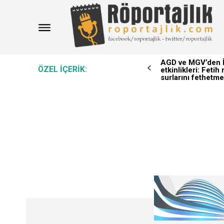
AGD ve MGV’den İ
ÖZEL IÇERIK:
etkinlikleri: Feti
surlarını fethetme