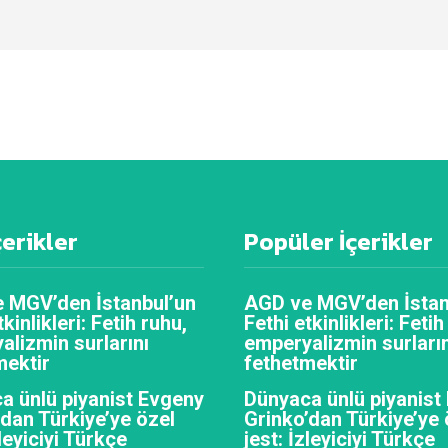
çerikler
Popüler İçerikler
 MGV’den İstanbul’un
AGD ve MGV’den İstan
tkinlikleri: Fetih ruhu,
Fethi etkinlikleri: Fetih
alizmin surlarını
emperyalizmin surların
mektir
fethetmektir
a ünlü piyanist Evgeny
Dünyaca ünlü piyanist
’dan Türkiye’ye özel
Grinko’dan Türkiye’ye 
zleyiciyi Türkçe
jest: İzleyiciyi Türkçe