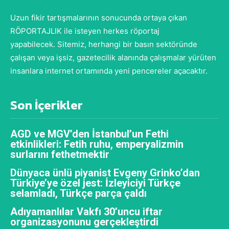
Uzun fikir tartışmalarının sonucunda ortaya çıkan
RÖPORTAJLIK ile isteyen herkes röportaj
yapabilecek. Sitemiz, herhangi bir basın sektöründe
çalışan veya işsiz, gazetecilik alanında çalışmalar yürüten
insanlara internet ortamında yeni pencereler açacaktır.
Son İçerikler
AGD ve MGV’den İstanbul’un Fethi
etkinlikleri: Fetih ruhu, emperyalizmin
surlarını fethetmektir
Dünyaca ünlü piyanist Evgeny Grinko’dan
Türkiye’ye özel jest: İzleyiciyi Türkçe
selamladı, Türkçe parça çaldı
Adıyamanlılar Vakfı 30’uncu iftar
organizasyonunu gerçekleştirdi