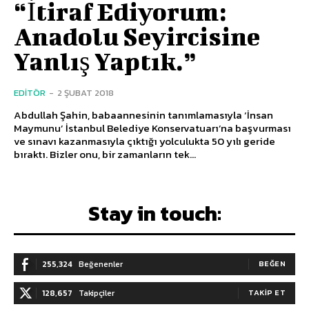
“İtiraf Ediyorum:
Anadolu Seyircisine
Yanlış Yaptık.”
EDITÖR
-
2 ŞUBAT 2018
Abdullah Şahin, babaannesinin tanımlamasıyla ‘İnsan
Maymunu’ İstanbul Belediye Konservatuarı’na başvurması
ve sınavı kazanmasıyla çıktığı yolculukta 50 yılı geride
bıraktı. Bizler onu, bir zamanların tek...
Stay in touch:
255,324
Beğenenler
BEĞEN
128,657
Takipçiler
TAKIP ET