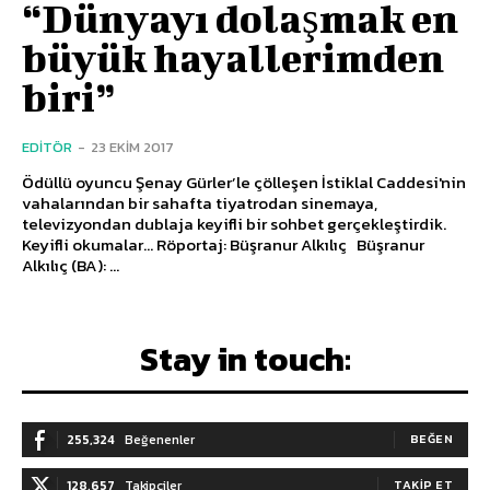
“Dünyayı dolaşmak en
büyük hayallerimden
biri”
EDITÖR
-
23 EKIM 2017
Ödüllü oyuncu Şenay Gürler’le çölleşen İstiklal Caddesi'nin
vahalarından bir sahafta tiyatrodan sinemaya,
televizyondan dublaja keyifli bir sohbet gerçekleştirdik.
Keyifli okumalar… Röportaj: Büşranur Alkılıç Büşranur
Alkılıç (BA): ...
Stay in touch:
255,324
Beğenenler
BEĞEN
128,657
Takipçiler
TAKIP ET