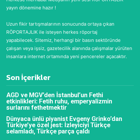
yayın dönemine hazır !
Uzun fikir tartışmalarının sonucunda ortaya çıkan
RÖPORTAJLIK ile isteyen herkes röportaj
yapabilecek. Sitemiz, herhangi bir basın sektöründe
çalışan veya işsiz, gazetecilik alanında çalışmalar yürüten
insanlara internet ortamında yeni pencereler açacaktır.
Son İçerikler
AGD ve MGV’den İstanbul’un Fethi
etkinlikleri: Fetih ruhu, emperyalizmin
surlarını fethetmektir
Dünyaca ünlü piyanist Evgeny Grinko’dan
Türkiye’ye özel jest: İzleyiciyi Türkçe
selamladı, Türkçe parça çaldı