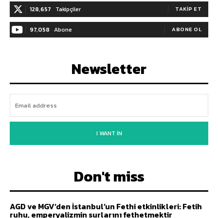
128,657
Takipçiler
TAKIP ET
97,058
Abone
ABONE OL
Newsletter
I WANT IN
Don't miss
AGD ve MGV’den İstanbul’un Fethi etkinlikleri: Fetih
ruhu, emperyalizmin surlarını fethetmektir