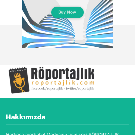
Hakkımızda
Herkese merhaba! Medyanın yeni sesi RÖPORTAJLIK