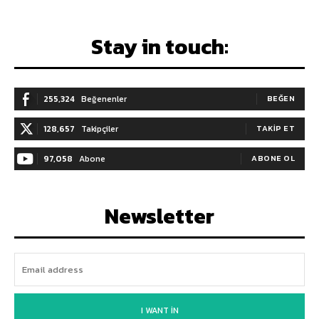
Stay in touch:
255,324
Beğenenler
BEĞEN
128,657
Takipçiler
TAKIP ET
97,058
Abone
ABONE OL
Newsletter
I WANT IN