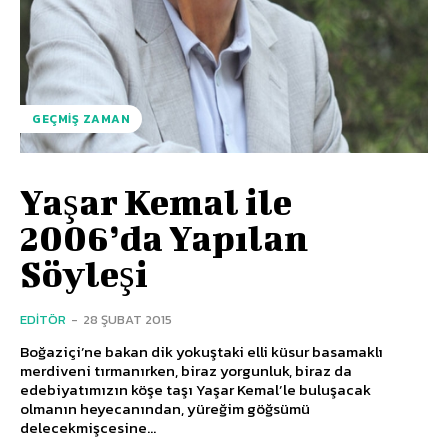
GEÇMIŞ ZAMAN
Yaşar Kemal ile
2006’da Yapılan
Söyleşi
EDITÖR
-
28 ŞUBAT 2015
Boğaziçi’ne bakan dik yokuştaki elli küsur basamaklı
merdiveni tırmanırken, biraz yorgunluk, biraz da
edebiyatımızın köşe taşı Yaşar Kemal’le buluşacak
olmanın heyecanından, yüreğim göğsümü
delecekmişcesine...