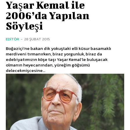
Yaşar Kemal ile
2006’da Yapılan
Söyleşi
EDITÖR
-
28 ŞUBAT 2015
Boğaziçi’ne bakan dik yokuştaki elli küsur basamaklı
merdiveni tırmanırken, biraz yorgunluk, biraz da
edebiyatımızın köşe taşı Yaşar Kemal’le buluşacak
olmanın heyecanından, yüreğim göğsümü
delecekmişcesine...