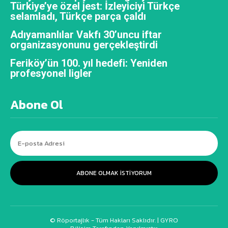
Türkiye’ye özel jest: İzleyiciyi Türkçe
selamladı, Türkçe parça çaldı
Adıyamanlılar Vakfı 30’uncu iftar
organizasyonunu gerçekleştirdi
Feriköy’ün 100. yıl hedefi: Yeniden
profesyonel ligler
Abone Ol
ABONE OLMAK ISTIYORUM
© Röportajlık - Tüm Hakları Saklıdır. |
GYRO