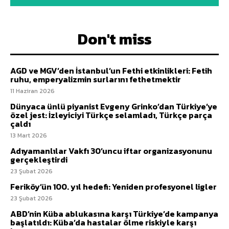
Don't miss
AGD ve MGV’den İstanbul’un Fethi etkinlikleri: Fetih
ruhu, emperyalizmin surlarını fethetmektir
11 Haziran 2026
Dünyaca ünlü piyanist Evgeny Grinko’dan Türkiye’ye
özel jest: İzleyiciyi Türkçe selamladı, Türkçe parça
çaldı
13 Mart 2026
Adıyamanlılar Vakfı 30’uncu iftar organizasyonunu
gerçekleştirdi
23 Şubat 2026
Feriköy’ün 100. yıl hedefi: Yeniden profesyonel ligler
23 Şubat 2026
ABD’nin Küba ablukasına karşı Türkiye’de kampanya
başlatıldı: Küba’da hastalar ölme riskiyle karşı