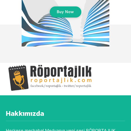
Hakkımızda
Herkese merhaba! Medyanın yeni sesi RÖPORTAJLIK