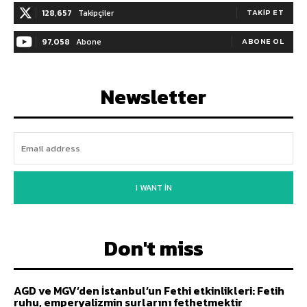
128,657
Takipçiler
TAKIP ET
97,058
Abone
ABONE OL
Newsletter
I WANT IN
Don't miss
AGD ve MGV’den İstanbul’un Fethi etkinlikleri: Fetih
ruhu, emperyalizmin surlarını fethetmektir