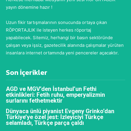
yayın dönemine hazır !
Uzun fikir tartışmalarının sonucunda ortaya çıkan
RÖPORTAJLIK ile isteyen herkes röportaj
yapabilecek. Sitemiz, herhangi bir basın sektöründe
çalışan veya işsiz, gazetecilik alanında çalışmalar yürüten
insanlara internet ortamında yeni pencereler açacaktır.
Son İçerikler
AGD ve MGV’den İstanbul’un Fethi
etkinlikleri: Fetih ruhu, emperyalizmin
surlarını fethetmektir
Dünyaca ünlü piyanist Evgeny Grinko’dan
Türkiye’ye özel jest: İzleyiciyi Türkçe
selamladı, Türkçe parça çaldı