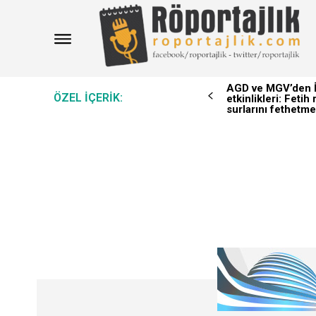
AGD ve MGV’den İ
ÖZEL IÇERIK:
etkinlikleri: Feti
surlarını fethetme