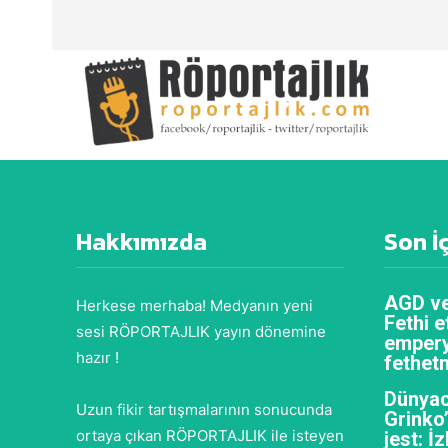
Hakkımızda
Son İ
AGD ve
Herkese merhaba! Medyanın yeni
Fethi e
sesi RÖPORTAJLIK yayın dönemine
empery
hazır !
fethet
Dünyac
Uzun fikir tartışmalarının sonucunda
Grinko
ortaya çıkan RÖPORTAJLIK ile isteyen
jest: İ