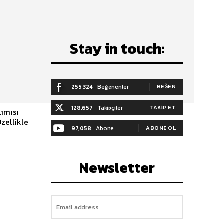
Stay in touch:
255,324
Beğenenler
BEĞEN
128,657
Takipçiler
TAKIP ET
Kimisi
zellikle
97,058
Abone
ABONE OL
Newsletter