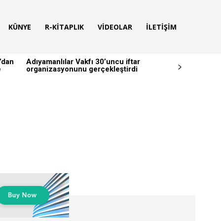
KÜNYE
R-KITAPLIK
VIDEOLAR
İLETIŞIM
’dan
Adıyamanlılar Vakfı 30’uncu iftar
e
organizasyonunu gerçekleştirdi