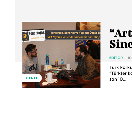
“Art
Sin
EDITÖR
-
1
Türk korku
“Türkler k
son 10...
GENEL