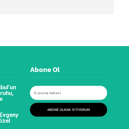
Abone Ol
bul’un
 ruhu,
ı
ABONE OLMAK ISTIYORUM
 Evgeny
özel