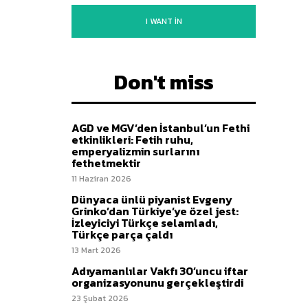
I WANT IN
Don't miss
AGD ve MGV’den İstanbul’un Fethi
etkinlikleri: Fetih ruhu,
emperyalizmin surlarını
fethetmektir
11 Haziran 2026
Dünyaca ünlü piyanist Evgeny
Grinko’dan Türkiye’ye özel jest:
İzleyiciyi Türkçe selamladı,
Türkçe parça çaldı
13 Mart 2026
Adıyamanlılar Vakfı 30’uncu iftar
organizasyonunu gerçekleştirdi
23 Şubat 2026