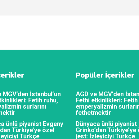
çerikler
Popüler İçerikler
 MGV’den İstanbul’un
AGD ve MGV’den İstan
tkinlikleri: Fetih ruhu,
Fethi etkinlikleri: Fetih
alizmin surlarını
emperyalizmin surların
mektir
fethetmektir
a ünlü piyanist Evgeny
Dünyaca ünlü piyanist
’dan Türkiye’ye özel
Grinko’dan Türkiye’ye 
zleyiciyi Türkçe
jest: İzleyiciyi Türkçe