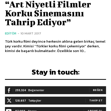
“Art Niyetli Filmler
Korku Sinemasını
Tahrip Ediyor”
EDITÖR
-
10 MART 2017
Türk korku filmi deyince herkesin aklına gelen birkaç temel
şey vardır. Kimisi “Türkler korku filmi çekemiyor” derken,
kimisi de başarılı bulmaktadır. Özellikle son 10...
Stay in touch:
255,324
Beğenenler
BEĞEN
128,657
Takipçiler
TAKIP ET
97,058
Abone
ABONE OL