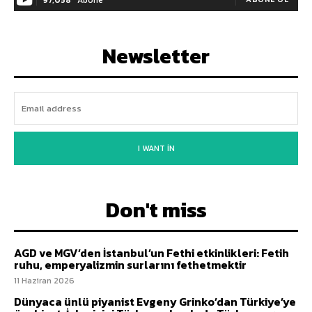
Newsletter
I WANT IN
Don't miss
AGD ve MGV’den İstanbul’un Fethi etkinlikleri: Fetih
ruhu, emperyalizmin surlarını fethetmektir
11 Haziran 2026
Dünyaca ünlü piyanist Evgeny Grinko’dan Türkiye’ye