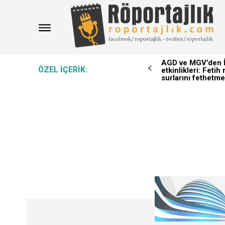
AGD ve MGV’den İ
ÖZEL IÇERIK:
etkinlikleri: Feti
surlarını fethetme