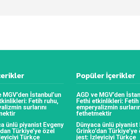
çerikler
Popüler İçerikler
 MGV’den İstanbul’un
AGD ve MGV’den İstan
tkinlikleri: Fetih ruhu,
Fethi etkinlikleri: Fetih
alizmin surlarını
emperyalizmin surların
mektir
fethetmektir
a ünlü piyanist Evgeny
Dünyaca ünlü piyanist
’dan Türkiye’ye özel
Grinko’dan Türkiye’ye 
zleyiciyi Türkçe
jest: İzleyiciyi Türkçe