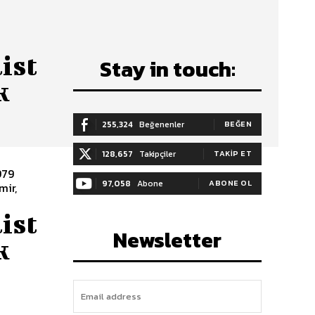
ist
Stay in touch:
k
255,324
Beğenenler
BEĞEN
128,657
Takipçiler
TAKIP ET
97,058
Abone
ABONE OL
mir,
ist
Newsletter
k