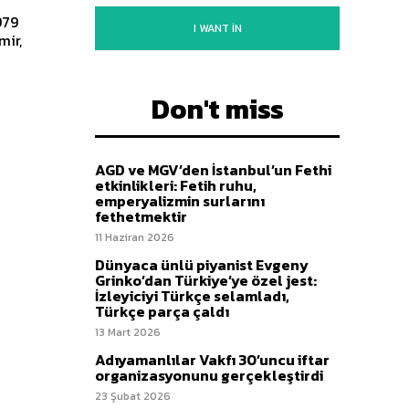
I WANT IN
mir,
Don't miss
AGD ve MGV’den İstanbul’un Fethi
etkinlikleri: Fetih ruhu,
emperyalizmin surlarını
fethetmektir
11 Haziran 2026
Dünyaca ünlü piyanist Evgeny
Grinko’dan Türkiye’ye özel jest:
İzleyiciyi Türkçe selamladı,
Türkçe parça çaldı
13 Mart 2026
Adıyamanlılar Vakfı 30’uncu iftar
organizasyonunu gerçekleştirdi
23 Şubat 2026