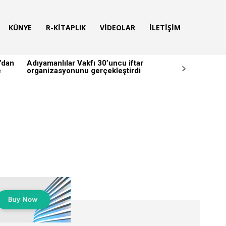
KÜNYE
R-KITAPLIK
VIDEOLAR
İLETIŞIM
’dan
Adıyamanlılar Vakfı 30’uncu iftar
e
organizasyonunu gerçekleştirdi