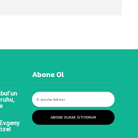
Abone Ol
bul’un
 ruhu,
ı
ABONE OLMAK ISTIYORUM
 Evgeny
özel