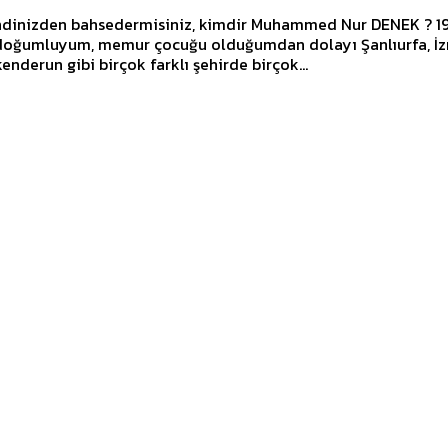
ndinizden bahsedermisiniz, kimdir Muhammed Nur DENEK ? 1979
 doğumluyum, memur çocuğu olduğumdan dolayı Şanlıurfa, İz
kenderun gibi birçok farklı şehirde birçok...