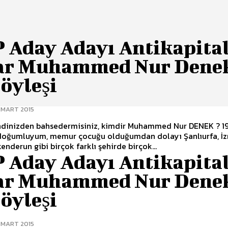
 Aday Adayı Antikapital
ar Muhammed Nur Dene
Söyleşi
 MART 2015
ndinizden bahsedermisiniz, kimdir Muhammed Nur DENEK ? 1979
 doğumluyum, memur çocuğu olduğumdan dolayı Şanlıurfa, İz
kenderun gibi birçok farklı şehirde birçok...
 Aday Adayı Antikapital
ar Muhammed Nur Dene
Söyleşi
 MART 2015