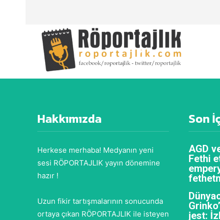
Hakkımızda
Son İ
AGD ve
Herkese merhaba! Medyanın yeni
Fethi e
sesi RÖPORTAJLIK yayın dönemine
empery
hazır !
fethet
Dünyac
Uzun fikir tartışmalarının sonucunda
Grinko
ortaya çıkan RÖPORTAJLIK ile isteyen
jest: İ