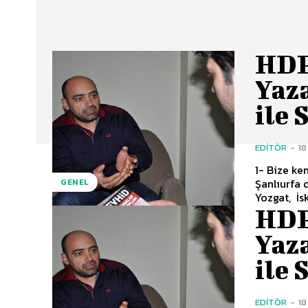
HDP
Yaz
ile 
EDITÖR
-
18
1- Bize ke
Şanlıurfa
GENEL
Yozgat, İs
HDP
Yaz
ile 
EDITÖR
-
18