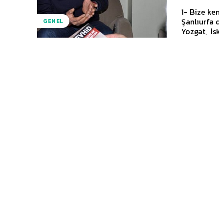
1- Bize ke
Şanlıurfa
GENEL
Yozgat, İs