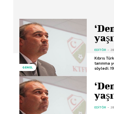
‘De
yaşı
EDITÖR
-
28
Kıbrıs Tür
tanınma y
sö
GENEL
‘De
yaşı
EDITÖR
-
28