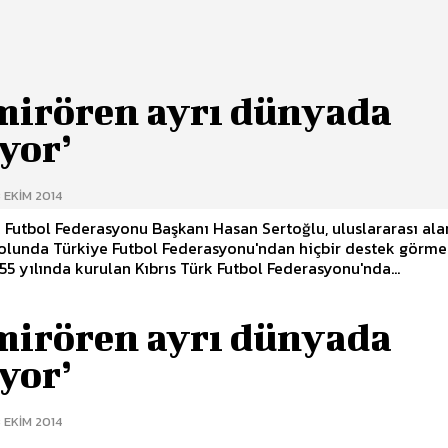
mirören ayrı dünyada
yor’
 EKIM 2014
k Futbol Federasyonu Başkanı Hasan Sertoğlu, uluslararası al
olunda Türkiye Futbol Federasyonu'ndan hiçbir destek görme
yledi. 1955 yılında kurulan Kıbrıs Türk Futbol Federasyonu'nda...
mirören ayrı dünyada
yor’
 EKIM 2014