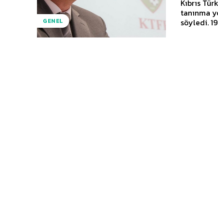
Kıbrıs Tür
tanınma y
sö
GENEL