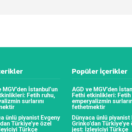
çerikler
Popüler İçerikler
 MGV’den İstanbul’un
AGD ve MGV’den İstan
tkinlikleri: Fetih ruhu,
Fethi etkinlikleri: Fetih
alizmin surlarını
emperyalizmin surların
mektir
fethetmektir
a ünlü piyanist Evgeny
Dünyaca ünlü piyanist
’dan Türkiye’ye özel
Grinko’dan Türkiye’ye 
zleyiciyi Türkçe
jest: İzleyiciyi Türkçe