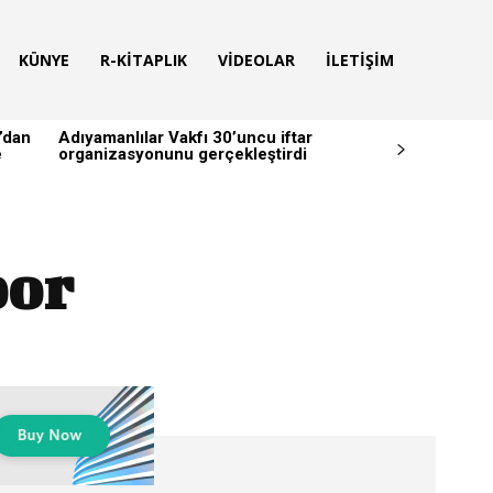
KÜNYE
R-KITAPLIK
VIDEOLAR
İLETIŞIM
’dan
Adıyamanlılar Vakfı 30’uncu iftar
e
organizasyonunu gerçekleştirdi
por