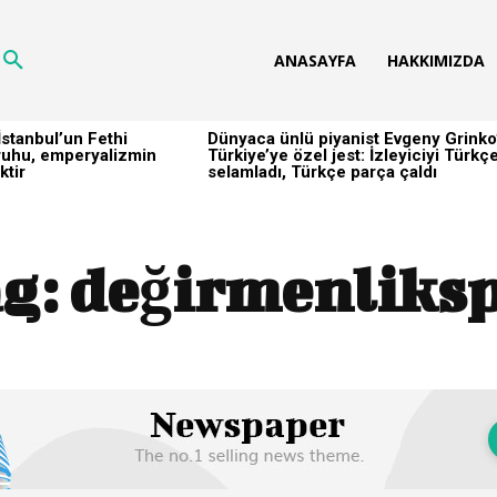
ANASAYFA
HAKKIMIZDA
stanbul’un Fethi
Dünyaca ünlü piyanist Evgeny Grinko
h ruhu, emperyalizmin
Türkiye’ye özel jest: İzleyiciyi Türkç
ktir
selamladı, Türkçe parça çaldı
g:
değirmenliks