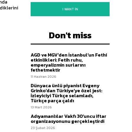
anda
diklerini
I WANT IN
Don't miss
AGD ve MGV’den İstanbul’un Fethi
etkinlikleri: Fetih ruhu,
emperyalizmin surlarını
fethetmektir
11 Haziran 2026
Dünyaca ünlü piyanist Evgeny
Grinko’dan Türkiye’ye özel jest:
İzleyiciyi Türkçe selamladı,
Türkçe parça çaldı
13 Mart 2026
Adıyamanlılar Vakfı 30’uncu iftar
organizasyonunu gerçekleştirdi
23 Şubat 2026