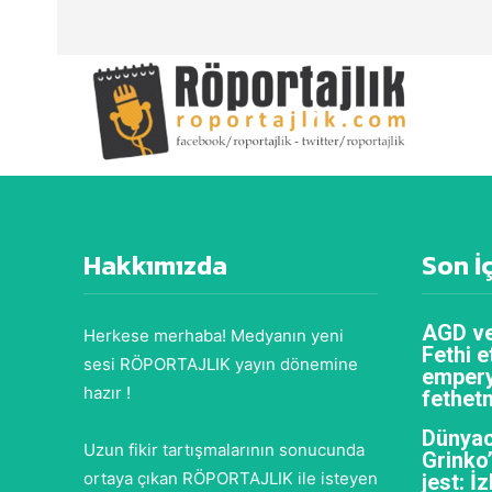
Hakkımızda
Son İ
AGD ve
Herkese merhaba! Medyanın yeni
Fethi e
sesi RÖPORTAJLIK yayın dönemine
empery
hazır !
fethet
Dünyac
Uzun fikir tartışmalarının sonucunda
Grinko
ortaya çıkan RÖPORTAJLIK ile isteyen
jest: İ