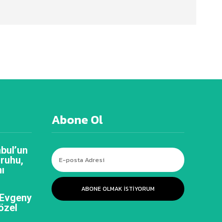
Abone Ol
bul’un
 ruhu,
ı
ABONE OLMAK ISTIYORUM
 Evgeny
özel