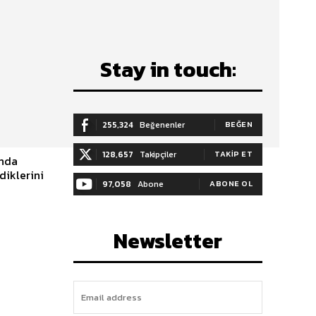
Stay in touch:
255,324
Beğenenler
BEĞEN
128,657
Takipçiler
TAKIP ET
anda
diklerini
97,058
Abone
ABONE OL
Newsletter