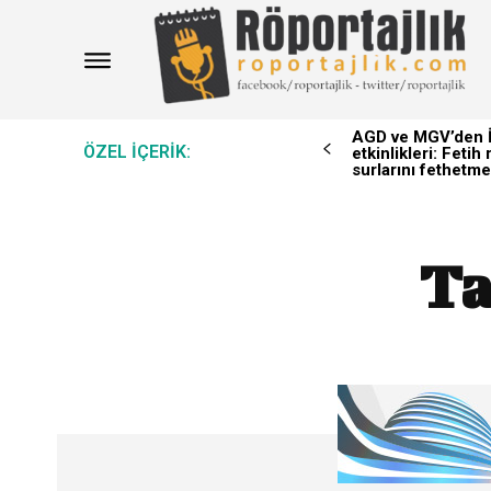
AGD ve MGV’den İ
ÖZEL IÇERIK:
etkinlikleri: Feti
surlarını fethetme
Ta