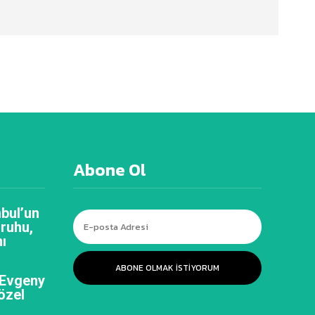
Abone Ol
bul’un
 ruhu,
ı
ABONE OLMAK ISTIYORUM
 Evgeny
özel