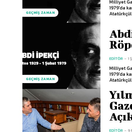
Milliyet G
1979'da ka
Atatürkçül
GEÇMIŞ ZAMAN
Abdi
Röp
EDITÖR
-
1 
Milliyet G
1979'da ka
Atatürkçül
GEÇMIŞ ZAMAN
Yıl
Gaz
Açı
EDITÖR
-
9