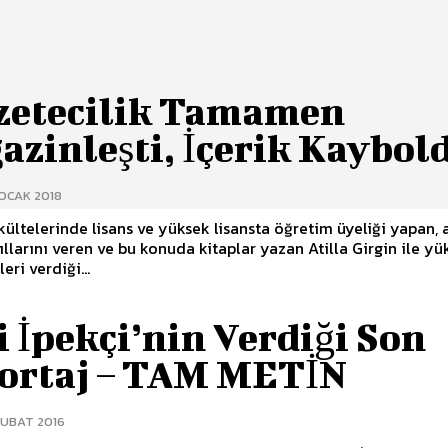
zetecilik Tamamen
zinleşti, İçerik Kaybol
 OCAK 2018
akültelerinde lisans ve yüksek lisansta öğretim üyeliği yapan, 
llarını veren ve bu konuda kitaplar yazan Atilla Girgin ile yü
leri verdiği...
 İpekçi’nin Verdiği Son
ortaj – TAM METİN
ŞUBAT 2016