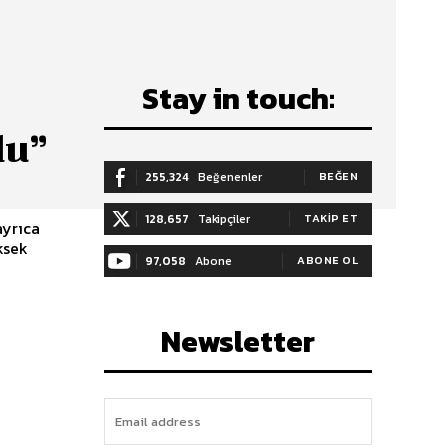
Stay in touch:
du”
255,324
Beğenenler
BEĞEN
128,657
Takipçiler
TAKIP ET
ayrıca
ksek
97,058
Abone
ABONE OL
Newsletter