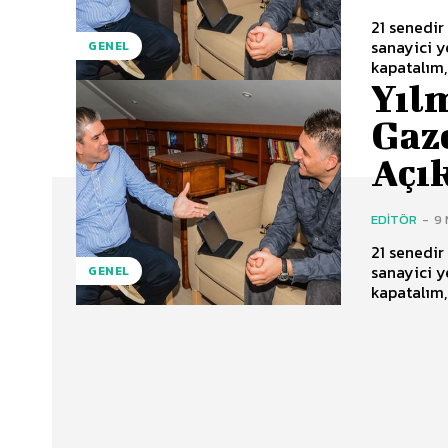
21 senedir
sanayici y
GENEL
kapatalım,
Yıl
Gaz
Açı
EDITÖR
-
9
21 senedir
sanayici y
GENEL
kapatalım,