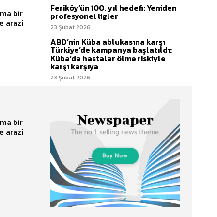
Feriköy’ün 100. yıl hedefi: Yeniden
ama bir
profesyonel ligler
e arazi
23 Şubat 2026
ABD’nin Küba ablukasına karşı
Türkiye’de kampanya başlatıldı:
Küba’da hastalar ölme riskiyle
karşı karşıya
23 Şubat 2026
ama bir
e arazi