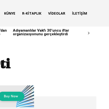
KÜNYE
R-KITAPLIK
VIDEOLAR
İLETIŞIM
’dan
Adıyamanlılar Vakfı 30’uncu iftar
e
organizasyonunu gerçekleştirdi
ti