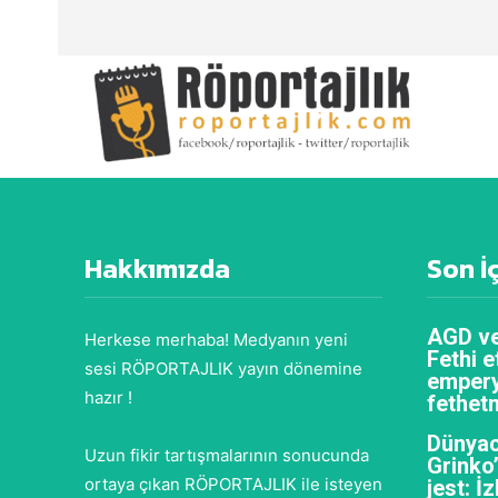
Hakkımızda
Son İ
AGD ve
Herkese merhaba! Medyanın yeni
Fethi e
sesi RÖPORTAJLIK yayın dönemine
empery
hazır !
fethet
Dünyac
Uzun fikir tartışmalarının sonucunda
Grinko
ortaya çıkan RÖPORTAJLIK ile isteyen
jest: İ