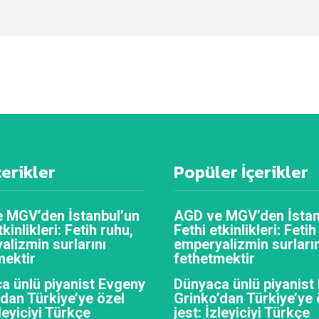
çerikler
Popüler İçerikler
 MGV’den İstanbul’un
AGD ve MGV’den İstan
tkinlikleri: Fetih ruhu,
Fethi etkinlikleri: Fetih
alizmin surlarını
emperyalizmin surların
mektir
fethetmektir
a ünlü piyanist Evgeny
Dünyaca ünlü piyanist
’dan Türkiye’ye özel
Grinko’dan Türkiye’ye 
zleyiciyi Türkçe
jest: İzleyiciyi Türkçe