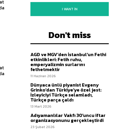
at
nda
I WANT IN
Don't miss
AGD ve MGV’den İstanbul’un Fethi
etkinlikleri: Fetih ruhu,
emperyalizmin surlarını
at
fethetmektir
nda
11 Haziran 2026
Dünyaca ünlü piyanist Evgeny
Grinko’dan Türkiye’ye özel jest:
İzleyiciyi Türkçe selamladı,
Türkçe parça çaldı
13 Mart 2026
Adıyamanlılar Vakfı 30’uncu iftar
organizasyonunu gerçekleştirdi
23 Şubat 2026