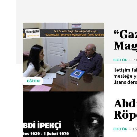
“Ga
Maga
EDITÖR
-
7
İletişim f
mesleğe yı
lisans ders
EĞITIM
Abdi
Röp
EDITÖR
-
1 