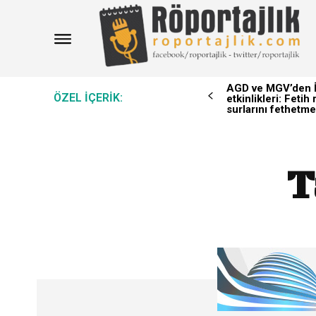
AGD ve MGV’den İ
ÖZEL IÇERIK:
etkinlikleri: Feti
surlarını fethetme
T