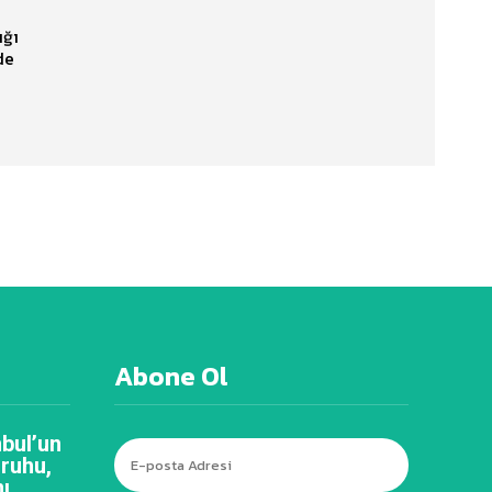
ığı
de
Abone Ol
bul’un
 ruhu,
ı