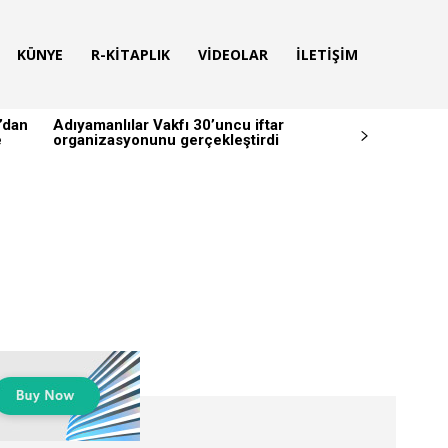
KÜNYE
R-KITAPLIK
VIDEOLAR
İLETIŞIM
’dan
Adıyamanlılar Vakfı 30’uncu iftar
e
organizasyonunu gerçekleştirdi