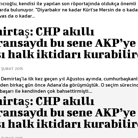
ıcıoğlu, kendisi ile yapılan son röportajında oldukça önemli
rda bulunuyor. "Diyarbakır ne kadar Kürt’se Mersin de o kada
ivas da o kadar...
rtaş: CHP akıllı
ransaydı bu sene AKP’ye
ı halk iktidarı kurabili
 ŞUBAT 2015
 Demirtaş'la ilk kez geçen yıl Ağustos ayında, cumhurbaşkanl
nden birkaç gün önce Adana'da görüşmüştük. O seçim sürecin
başarı ile kendinden çok bahsettirmişti....
rtaş: CHP akıllı
ransaydı bu sene AKP’ye
ı halk iktidarı kurabili