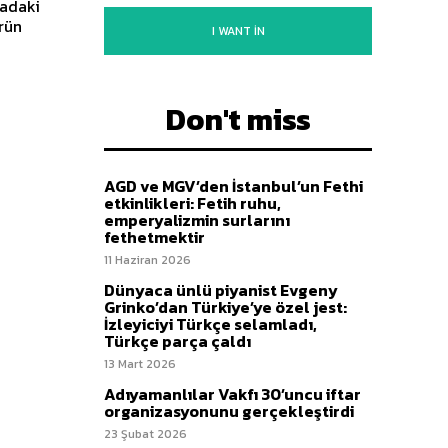
yadaki
rün
I WANT IN
Don't miss
AGD ve MGV’den İstanbul’un Fethi
etkinlikleri: Fetih ruhu,
emperyalizmin surlarını
fethetmektir
11 Haziran 2026
Dünyaca ünlü piyanist Evgeny
Grinko’dan Türkiye’ye özel jest:
İzleyiciyi Türkçe selamladı,
Türkçe parça çaldı
13 Mart 2026
Adıyamanlılar Vakfı 30’uncu iftar
organizasyonunu gerçekleştirdi
23 Şubat 2026