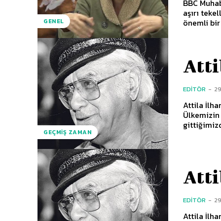
BBC Muhabi
aşırı teke
önemli bir 
GENEL
Atti
EDITÖR
-
2
Attila İlha
Ülkemizin 
gittiğimizd
GEÇMIŞ ZAMAN
Atti
EDITÖR
-
2
Attila İlha