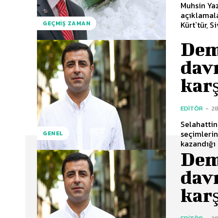
Muhsin Yaz
açıklamala
Kürt`tür, S
GEÇMIŞ ZAMAN
Demi
dav
karş
EDITÖR
-
28
Selahattin
seçimleri
GENEL
kazandığı 
Demi
dav
karş