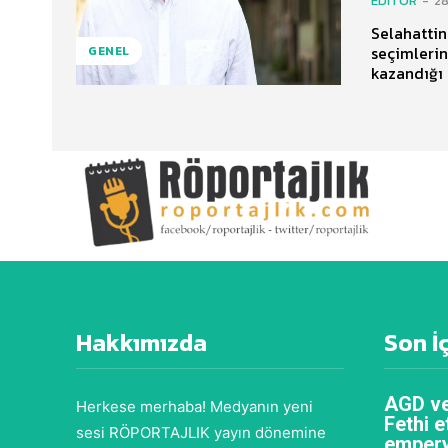
EDITÖR
-
28
Selahattin
seçimleri
GENEL
kazandığı 
Hakkımızda
Son İ
AGD ve
Herkese merhaba! Medyanın yeni
Fethi e
sesi RÖPORTAJLIK yayın dönemine
empery