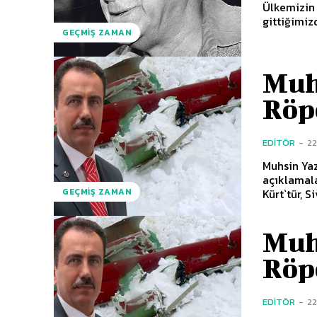
Ülkemizin 
gittiğimizd
GEÇMIŞ ZAMAN
Muh
Röp
EDITÖR
-
2
Muhsin Yaz
açıklamala
Kürt`tür, S
GEÇMIŞ ZAMAN
Muh
Röp
EDITÖR
-
2