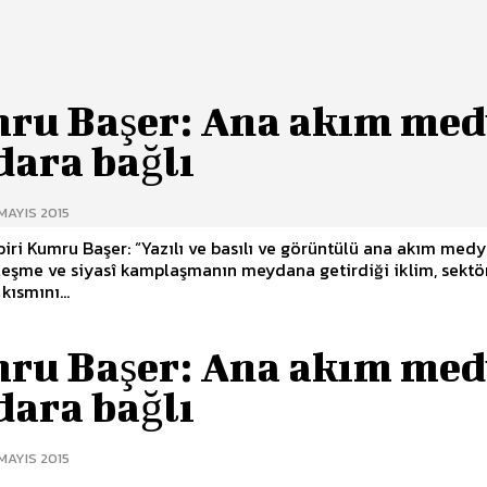
ru Başer: Ana akım me
dara bağlı
MAYIS 2015
ri Kumru Başer: “Yazılı ve basılı ve görüntülü ana akım med
lleşme ve siyasî kamplaşmanın meydana getirdiği iklim, sektö
kısmını...
ru Başer: Ana akım me
dara bağlı
MAYIS 2015