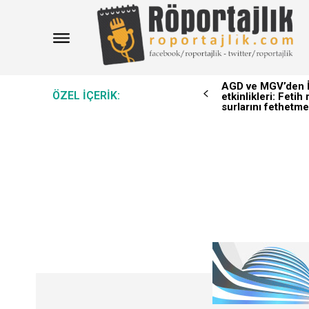
AGD ve MGV’den İ
ÖZEL IÇERIK:
etkinlikleri: Feti
surlarını fethetme