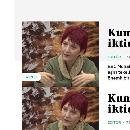
Kum
ikti
EDITÖR
-
7 
BBC Muhabi
aşırı teke
önemli bir 
GENEL
Kum
ikti
EDITÖR
-
7 