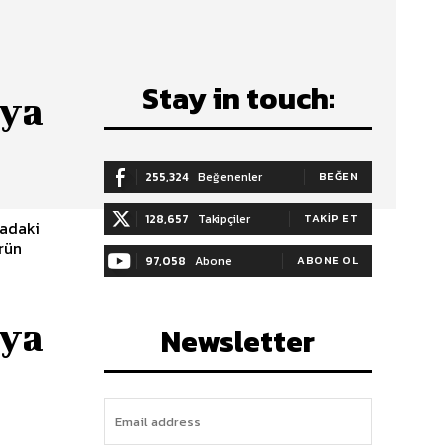
Stay in touch:
dya
255,324
Beğenenler
BEĞEN
128,657
Takipçiler
TAKIP ET
yadaki
rün
97,058
Abone
ABONE OL
dya
Newsletter