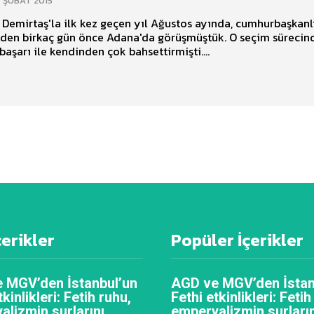
 ŞUBAT 2015
 Demirtaş'la ilk kez geçen yıl Ağustos ayında, cumhurbaşkanl
nden birkaç gün önce Adana'da görüşmüştük. O seçim sürecin
başarı ile kendinden çok bahsettirmişti....
çerikler
Popüler İçerikler
 MGV’den İstanbul’un
AGD ve MGV’den İstan
tkinlikleri: Fetih ruhu,
Fethi etkinlikleri: Fetih
alizmin surlarını
emperyalizmin surların