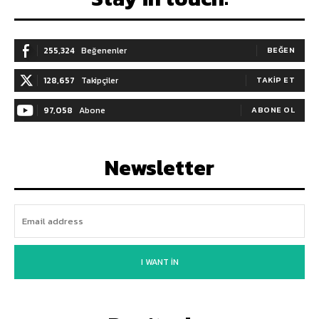
255,324
Beğenenler
BEĞEN
128,657
Takipçiler
TAKIP ET
97,058
Abone
ABONE OL
Newsletter
I WANT IN