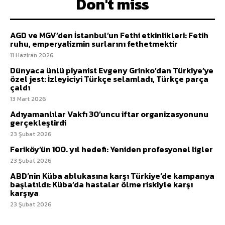
Don't miss
AGD ve MGV’den İstanbul’un Fethi etkinlikleri: Fetih
ruhu, emperyalizmin surlarını fethetmektir
11 Haziran 2026
Dünyaca ünlü piyanist Evgeny Grinko’dan Türkiye’ye
özel jest: İzleyiciyi Türkçe selamladı, Türkçe parça
çaldı
13 Mart 2026
Adıyamanlılar Vakfı 30’uncu iftar organizasyonunu
gerçekleştirdi
23 Şubat 2026
Feriköy’ün 100. yıl hedefi: Yeniden profesyonel ligler
23 Şubat 2026
ABD’nin Küba ablukasına karşı Türkiye’de kampanya
başlatıldı: Küba’da hastalar ölme riskiyle karşı
karşıya
23 Şubat 2026