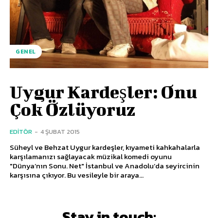
GENEL
Uygur Kardeşler: Onu
Çok Özlüyoruz
EDITÖR
-
4 ŞUBAT 2015
Süheyl ve Behzat Uygur kardeşler, kıyameti kahkahalarla
karşılamanızı sağlayacak müzikal komedi oyunu
"Dünya’nın Sonu. Net" İstanbul ve Anadolu’da seyircinin
karşısına çıkıyor. Bu vesileyle bir araya...
Stay in touch: