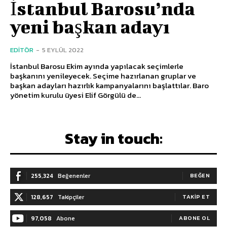
İstanbul Barosu’nda
yeni başkan adayı
EDITÖR
-
5 EYLÜL 2022
İstanbul Barosu Ekim ayında yapılacak seçimlerle
başkanını yenileyecek. Seçime hazırlanan gruplar ve
başkan adayları hazırlık kampanyalarını başlattılar. Baro
yönetim kurulu üyesi Elif Görgülü de...
Stay in touch:
255,324
Beğenenler
BEĞEN
128,657
Takipçiler
TAKIP ET
97,058
Abone
ABONE OL