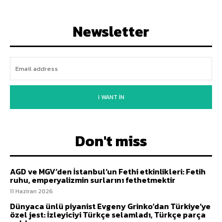
Newsletter
I WANT IN
Don't miss
AGD ve MGV’den İstanbul’un Fethi etkinlikleri: Fetih
ruhu, emperyalizmin surlarını fethetmektir
11 Haziran 2026
Dünyaca ünlü piyanist Evgeny Grinko’dan Türkiye’ye
özel jest: İzleyiciyi Türkçe selamladı, Türkçe parça