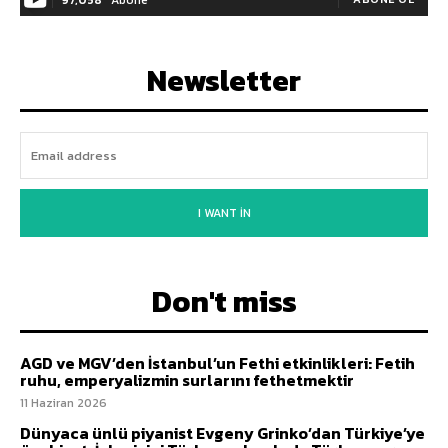
Newsletter
I WANT IN
Don't miss
AGD ve MGV’den İstanbul’un Fethi etkinlikleri: Fetih
ruhu, emperyalizmin surlarını fethetmektir
11 Haziran 2026
Dünyaca ünlü piyanist Evgeny Grinko’dan Türkiye’ye