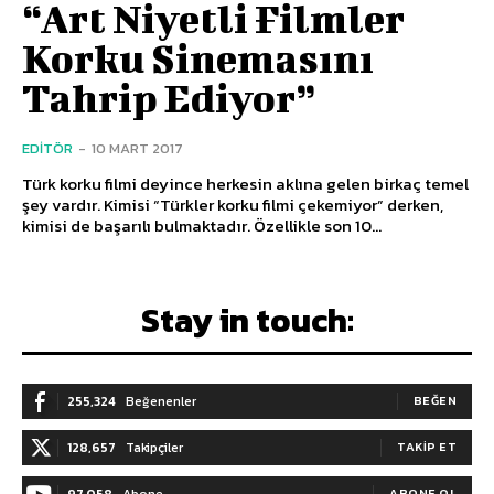
“Art Niyetli Filmler
Korku Sinemasını
Tahrip Ediyor”
EDITÖR
-
10 MART 2017
Türk korku filmi deyince herkesin aklına gelen birkaç temel
şey vardır. Kimisi “Türkler korku filmi çekemiyor” derken,
kimisi de başarılı bulmaktadır. Özellikle son 10...
Stay in touch:
255,324
Beğenenler
BEĞEN
128,657
Takipçiler
TAKIP ET
97,058
Abone
ABONE OL