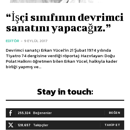
“İşçi sınıfının devrimci
sanatını yapacağız.”
EDITÖR
-
9 EYLÜL 2017
Devrimci sanatçı Erkan Yücel'in 21 Şubat 1974 yılında
Tiyatro 74 dergisine verdiği röportaj: Hazırlayan: Doğu
Polat Halkını öğretmen bilen Erkan Yücel, halkıyla kader
birliği yapmış ve...
Stay in touch:
255,324
Beğenenler
BEĞEN
128,657
Takipçiler
TAKIP ET