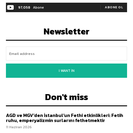
97,058
Abone
ABONE OL
Newsletter
I WANT IN
Don't miss
AGD ve MGV’den İstanbul’un Fethi etkinlikleri: Fetih
ruhu, emperyalizmin surlarını fethetmektir
11 Haziran 2026