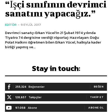
“İşçi sınıfının devrimci
sanatını yapacağız.”
EDITÖR
-
9 EYLÜL 2017
Devrimci sanatçı Erkan Yücel'in 21 Şubat 1974 yılında
Tiyatro 74 dergisine verdiği röportaj: Hazırlayan: Doğu
Polat Halkını öğretmen bilen Erkan Yücel, halkıyla kader
birliği yapmış ve...
Stay in touch:
255,324
Beğenenler
BEĞEN
128,657
Takipçiler
TAKIP ET
97,058
Abone
ABONE OL