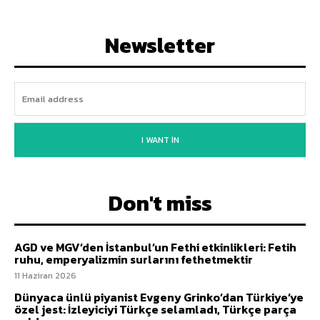
Newsletter
I WANT IN
Don't miss
AGD ve MGV’den İstanbul’un Fethi etkinlikleri: Fetih
ruhu, emperyalizmin surlarını fethetmektir
11 Haziran 2026
Dünyaca ünlü piyanist Evgeny Grinko’dan Türkiye’ye
özel jest: İzleyiciyi Türkçe selamladı, Türkçe parça