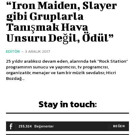
“Iron Maiden, Slayer
gibi Gruplarla
Tanışmak Hava
Unsuru Değil, Ödül”
EDITÖR
-
3 ARALIK 2017
25 yıldır aralıksız devam eden, alanında tek “Rock Station”
programının sunucu ve yapımcısı, tv programcısı,
organizatör, menajer ve tam bir müzik sevdalısı; Hicri
Bozdağ...
Stay in touch:
255,324
Beğenenler
BEĞEN