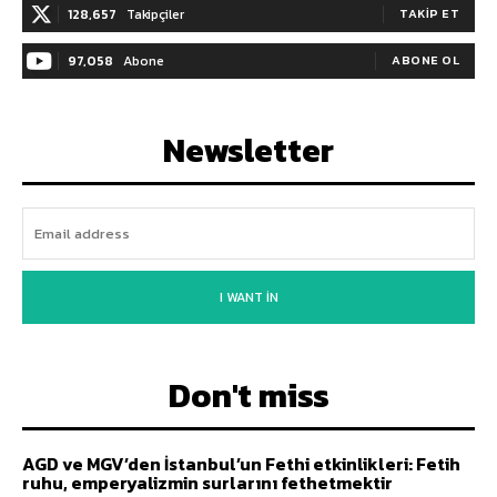
128,657
Takipçiler
TAKIP ET
97,058
Abone
ABONE OL
Newsletter
I WANT IN
Don't miss
AGD ve MGV’den İstanbul’un Fethi etkinlikleri: Fetih
ruhu, emperyalizmin surlarını fethetmektir