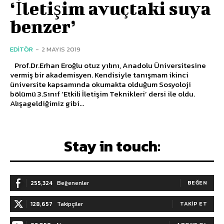
‘İletişim avuçtaki suya
benzer’
EDITÖR
-
2 MAYIS 2019
Prof.Dr.Erhan Eroğlu otuz yılını, Anadolu Üniversitesine
vermiş bir akademisyen. Kendisiyle tanışmam ikinci
üniversite kapsamında okumakta olduğum Sosyoloji
bölümü 3.Sınıf ‘Etkili İletişim Teknikleri’ dersi ile oldu.
Alışageldiğimiz gibi...
Stay in touch:
255,324
Beğenenler
BEĞEN
128,657
Takipçiler
TAKIP ET