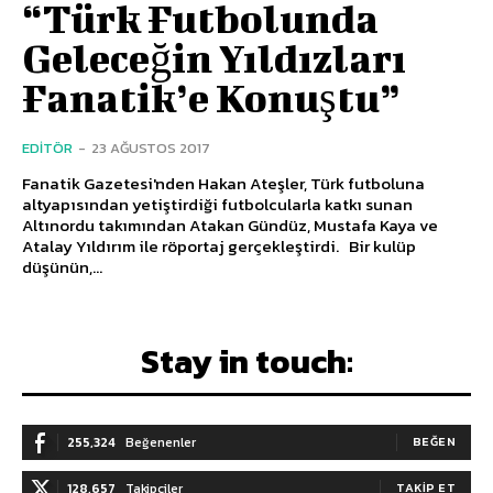
“Türk Futbolunda
Geleceğin Yıldızları
Fanatik’e Konuştu”
EDITÖR
-
23 AĞUSTOS 2017
Fanatik Gazetesi'nden Hakan Ateşler, Türk futboluna
altyapısından yetiştirdiği futbolcularla katkı sunan
Altınordu takımından Atakan Gündüz, Mustafa Kaya ve
Atalay Yıldırım ile röportaj gerçekleştirdi. Bir kulüp
düşünün,...
Stay in touch:
255,324
Beğenenler
BEĞEN
128,657
Takipçiler
TAKIP ET