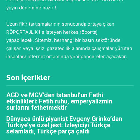
yayın dönemine hazır !
Uzun fikir tartışmalarının sonucunda ortaya çıkan
RÖPORTAJLIK ile isteyen herkes röportaj
yapabilecek. Sitemiz, herhangi bir basın sektöründe
çalışan veya işsiz, gazetecilik alanında çalışmalar yürüten
insanlara internet ortamında yeni pencereler açacaktır.
Son İçerikler
AGD ve MGV’den İstanbul’un Fethi
etkinlikleri: Fetih ruhu, emperyalizmin
surlarını fethetmektir
Dünyaca ünlü piyanist Evgeny Grinko’dan
Türkiye’ye özel jest: İzleyiciyi Türkçe
selamladı, Türkçe parça çaldı