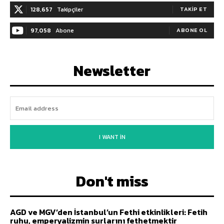
128,657
Takipçiler
TAKIP ET
97,058
Abone
ABONE OL
Newsletter
I WANT IN
Don't miss
AGD ve MGV’den İstanbul’un Fethi etkinlikleri: Fetih
ruhu, emperyalizmin surlarını fethetmektir