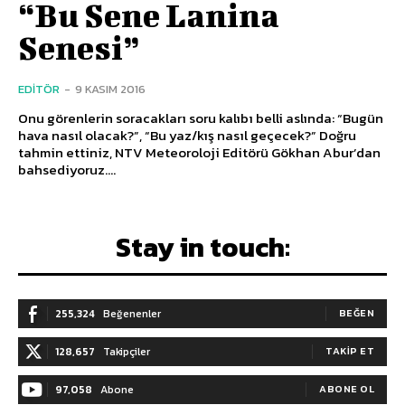
“Bu Sene Lanina
Senesi”
EDITÖR
-
9 KASIM 2016
Onu görenlerin soracakları soru kalıbı belli aslında: “Bugün
hava nasıl olacak?”, “Bu yaz/kış nasıl geçecek?” Doğru
tahmin ettiniz, NTV Meteoroloji Editörü Gökhan Abur’dan
bahsediyoruz....
Stay in touch:
255,324
Beğenenler
BEĞEN
128,657
Takipçiler
TAKIP ET
97,058
Abone
ABONE OL