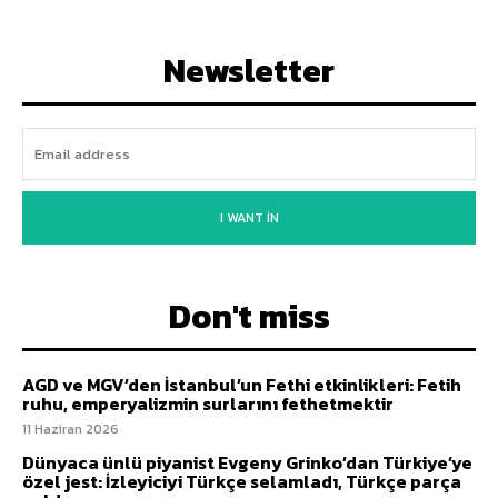
Newsletter
I WANT IN
Don't miss
AGD ve MGV’den İstanbul’un Fethi etkinlikleri: Fetih
ruhu, emperyalizmin surlarını fethetmektir
11 Haziran 2026
Dünyaca ünlü piyanist Evgeny Grinko’dan Türkiye’ye
özel jest: İzleyiciyi Türkçe selamladı, Türkçe parça