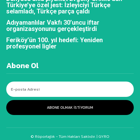
Türkiye’ye özel jest: İzleyiciyi Türkçe
selamladı, Türkçe parça çaldı
Adıyamanlılar Vakfı 30’uncu iftar
organizasyonunu gerçekleştirdi
Feriköy’ün 100. yıl hedefi: Yeniden
profesyonel ligler
Abone Ol
ABONE OLMAK ISTIYORUM
© Röportajlık - Tüm Hakları Saklıdır. |
GYRO