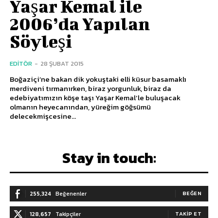
Yaşar Kemal ile
2006’da Yapılan
Söyleşi
EDITÖR
-
28 ŞUBAT 2015
Boğaziçi’ne bakan dik yokuştaki elli küsur basamaklı
merdiveni tırmanırken, biraz yorgunluk, biraz da
edebiyatımızın köşe taşı Yaşar Kemal’le buluşacak
olmanın heyecanından, yüreğim göğsümü
delecekmişcesine...
Stay in touch:
255,324
Beğenenler
BEĞEN
128,657
Takipçiler
TAKIP ET