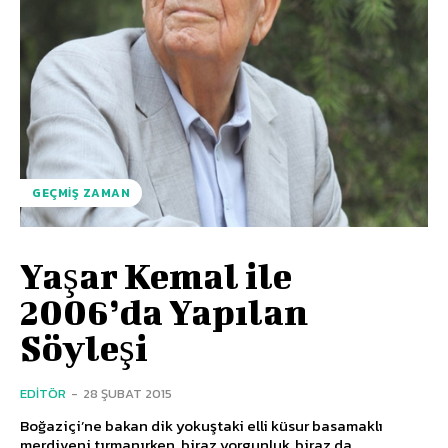
GEÇMIŞ ZAMAN
Yaşar Kemal ile
2006’da Yapılan
Söyleşi
EDITÖR
-
28 ŞUBAT 2015
Boğaziçi’ne bakan dik yokuştaki elli küsur basamaklı
merdiveni tırmanırken, biraz yorgunluk, biraz da