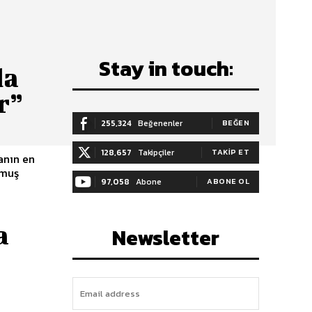
Stay in touch:
da
r”
255,324
Beğenenler
BEĞEN
128,657
Takipçiler
TAKIP ET
anın en
lmuş
97,058
Abone
ABONE OL
a
Newsletter