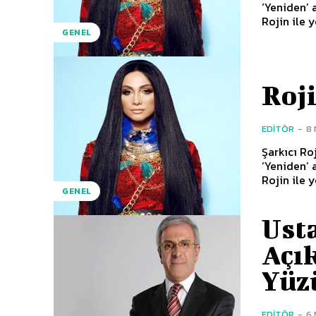
‘Yeniden’ 
Rojin ile 
GENEL
Roji
EDITÖR
-
8 
Şarkıcı Rojin, HT MA
‘Yeniden’ 
Rojin ile 
GENEL
Ust
Açı
Yüz
EDITÖR
-
6 