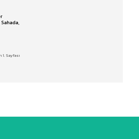
er
. Sahada,
n 1. Sayfası