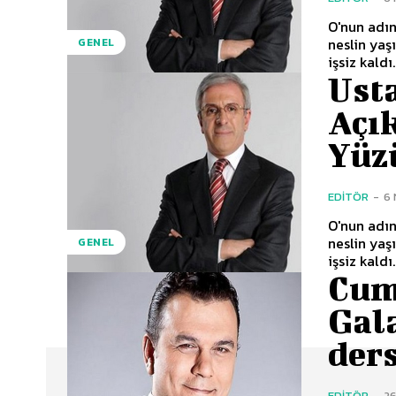
O'nun adını
neslin yaşında fazla, ekra
GENEL
Ust
Açı
Yüz
EDITÖR
-
6 
O'nun adını
neslin yaşında fazla, ekra
GENEL
Cum
Gal
ders
EDITÖR
-
2