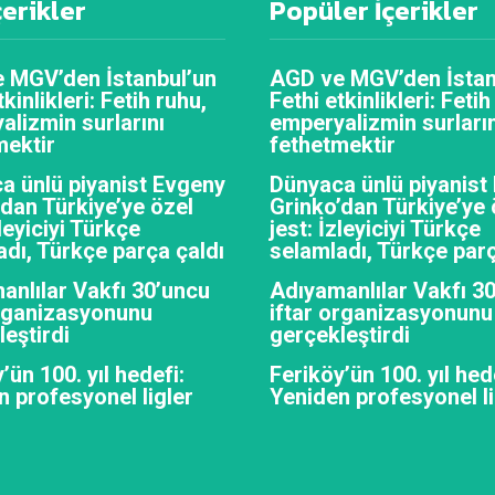
çerikler
Popüler İçerikler
 MGV’den İstanbul’un
AGD ve MGV’den İstan
tkinlikleri: Fetih ruhu,
Fethi etkinlikleri: Fetih
alizmin surlarını
emperyalizmin surların
mektir
fethetmektir
a ünlü piyanist Evgeny
Dünyaca ünlü piyanist
’dan Türkiye’ye özel
Grinko’dan Türkiye’ye 
zleyiciyi Türkçe
jest: İzleyiciyi Türkçe
adı, Türkçe parça çaldı
selamladı, Türkçe parç
anlılar Vakfı 30’uncu
Adıyamanlılar Vakfı 3
organizasyonunu
iftar organizasyonunu
eştirdi
gerçekleştirdi
’ün 100. yıl hedefi:
Feriköy’ün 100. yıl hed
n profesyonel ligler
Yeniden profesyonel li