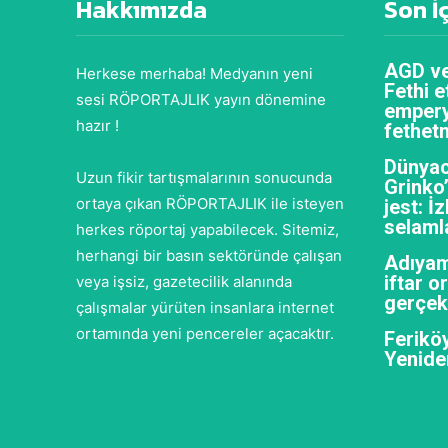
Hakkımızda
Son İ
AGD ve
Herkese merhaba! Medyanın yeni
Fethi e
sesi RÖPORTAJLIK yayın dönemine
empery
hazır !
fethet
Dünyac
Uzun fikir tartışmalarının sonucunda
Grinko
ortaya çıkan RÖPORTAJLIK ile isteyen
jest: İ
selaml
herkes röportaj yapabilecek. Sitemiz,
herhangi bir basın sektöründe çalışan
Adıyam
iftar 
veya işsiz, gazetecilik alanında
gerçekl
çalışmalar yürüten insanlara internet
ortamında yeni pencereler açacaktır.
Feriköy
Yenide