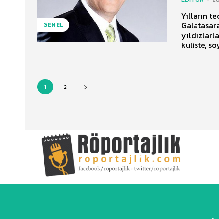
Yılların t
Galatasara
GENEL
yıldızlarl
kuliste, so
1
2