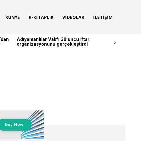
KÜNYE
R-KITAPLIK
VIDEOLAR
İLETIŞIM
’dan
Adıyamanlılar Vakfı 30’uncu iftar
e
organizasyonunu gerçekleştirdi