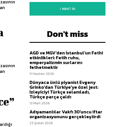
azasının
dan
I WANT IN
a
Don't miss
AGD ve MGV’den İstanbul’un Fethi
etkinlikleri: Fetih ruhu,
emperyalizmin surlarını
azasının
fethetmektir
dan
11 Haziran 2026
Dünyaca ünlü piyanist Evgeny
Grinko’dan Türkiye’ye özel jest:
İzleyiciyi Türkçe selamladı,
Türkçe parça çaldı
ce”
13 Mart 2026
Adıyamanlılar Vakfı 30’uncu iftar
organizasyonunu gerçekleştirdi
23 Şubat 2026