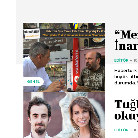
“Me
İna
EDITÖR
-
1
Habertürk 
büyük altı
durumda. S
GENEL
Tuğ
oku
EDITÖR
-
1