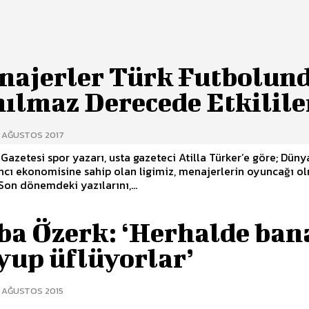
najerler Türk Futbolun
nılmaz Derecede Etkilile
0 AĞUSTOS 2017
Gazetesi spor yazarı, usta gazeteci Atilla Türker’e göre; Düny
ncı ekonomisine sahip olan ligimiz, menajerlerin oyuncağı o
on dönemdeki yazılarını,...
ba Özerk: ‘Herhalde ban
yup üflüyorlar’
0 AĞUSTOS 2015