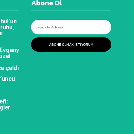
Abone Ol
bul’un
 ruhu,
ı
ABONE OLMAK ISTIYORUM
 Evgeny
özel
a çaldı
0’uncu
efi:
gler