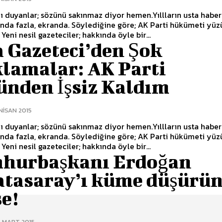
 duyanlar; sözünü sakınmaz diyor hemen.Yıllların usta habercisi.
nda. Söylediğine göre; AK Parti hükümeti yüzünden
işsiz kaldı. Yeni nesil gazeteciler; hakkında öyle bir...
a Gazeteci’den Şok
klamalar: AK Parti
ünden İşsiz Kaldım
NISAN 2015
 duyanlar; sözünü sakınmaz diyor hemen.Yıllların usta habercisi.
nda. Söylediğine göre; AK Parti hükümeti yüzünden
işsiz kaldı. Yeni nesil gazeteciler; hakkında öyle bir...
hurbaşkanı Erdoğan
atasaray’ı küme düşürü
e!
6 MART 2015