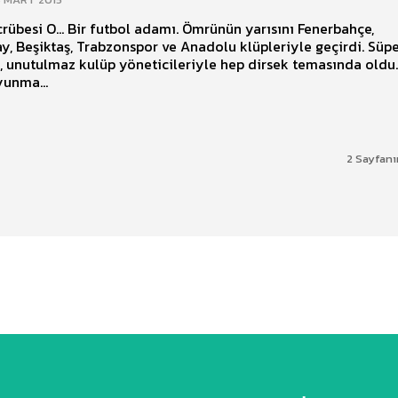
ecrübesi O... Bir futbol adamı. Ömrünün yarısını Fenerbahçe,
y, Beşiktaş, Trabzonspor ve Anadolu klüpleriyle geçirdi. Süp
a, unutulmaz kulüp yöneticileriyle hep dirsek temasında oldu
yunma...
2 Sayfanı