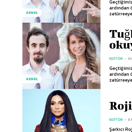
Geçtiğimiz
ardından 
zatürreeye
GENEL
Tuğ
oku
EDITÖR
-
1
Geçtiğimiz
ardından 
zatürreeye
GENEL
Roji
EDITÖR
-
8 
Şarkıcı Rojin, HT MA