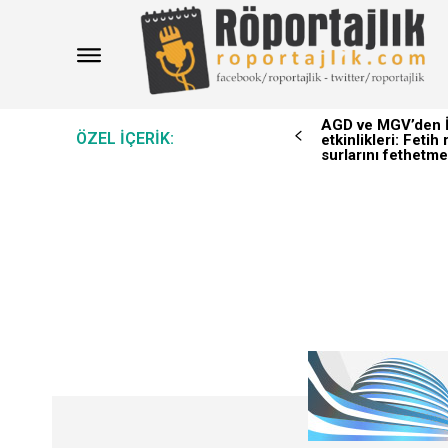
AGD ve MGV’den İ
ÖZEL IÇERIK:
etkinlikleri: Feti
surlarını fethetme