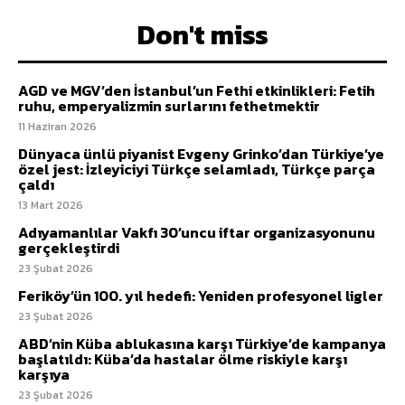
Don't miss
AGD ve MGV’den İstanbul’un Fethi etkinlikleri: Fetih
ruhu, emperyalizmin surlarını fethetmektir
11 Haziran 2026
Dünyaca ünlü piyanist Evgeny Grinko’dan Türkiye’ye
özel jest: İzleyiciyi Türkçe selamladı, Türkçe parça
çaldı
13 Mart 2026
Adıyamanlılar Vakfı 30’uncu iftar organizasyonunu
gerçekleştirdi
23 Şubat 2026
Feriköy’ün 100. yıl hedefi: Yeniden profesyonel ligler
23 Şubat 2026
ABD’nin Küba ablukasına karşı Türkiye’de kampanya
başlatıldı: Küba’da hastalar ölme riskiyle karşı
karşıya
23 Şubat 2026