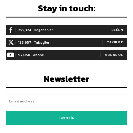
Stay in touch:
255,324
Beğenenler
BEĞEN
128,657
Takipçiler
TAKIP ET
97,058
Abone
ABONE OL
Newsletter
I WANT IN