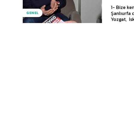
1- Bize ke
Şanlıurfa
GENEL
Yozgat, İs