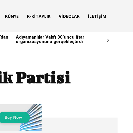
KÜNYE
R-KITAPLIK
VIDEOLAR
İLETIŞIM
’dan
Adıyamanlılar Vakfı 30’uncu iftar
e
organizasyonunu gerçekleştirdi
k Partisi