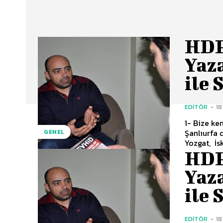
HDP
Yaz
ile 
EDITÖR
-
18
1- Bize ke
Şanlıurfa
GENEL
Yozgat, İs
HDP
Yaz
ile 
EDITÖR
-
18