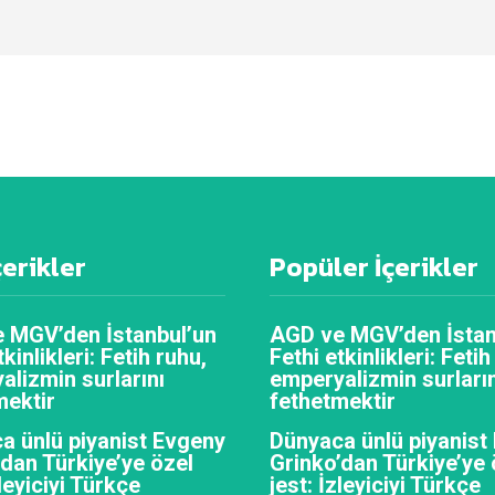
çerikler
Popüler İçerikler
 MGV’den İstanbul’un
AGD ve MGV’den İstan
tkinlikleri: Fetih ruhu,
Fethi etkinlikleri: Fetih
alizmin surlarını
emperyalizmin surların
mektir
fethetmektir
a ünlü piyanist Evgeny
Dünyaca ünlü piyanist
’dan Türkiye’ye özel
Grinko’dan Türkiye’ye 
zleyiciyi Türkçe
jest: İzleyiciyi Türkçe