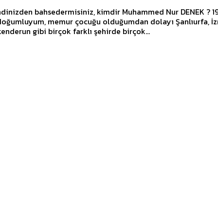
ndinizden bahsedermisiniz, kimdir Muhammed Nur DENEK ? 1979
 doğumluyum, memur çocuğu olduğumdan dolayı Şanlıurfa, İz
kenderun gibi birçok farklı şehirde birçok...