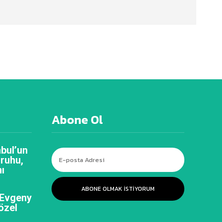
Abone Ol
bul’un
 ruhu,
ı
ABONE OLMAK ISTIYORUM
 Evgeny
özel