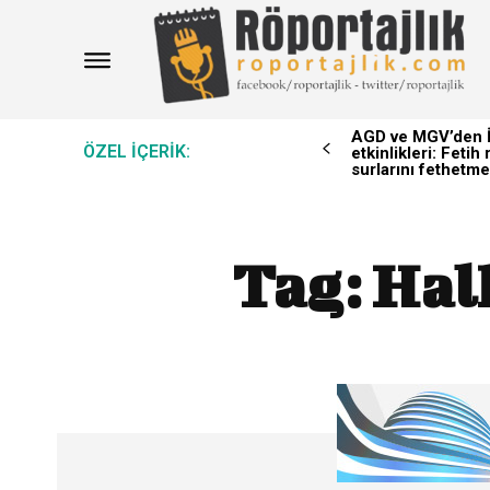
AGD ve MGV’den İ
ÖZEL IÇERIK:
etkinlikleri: Feti
surlarını fethetme
Tag:
Hal