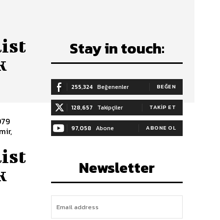
ist
Stay in touch:
k
255,324
Beğenenler
BEĞEN
128,657
Takipçiler
TAKIP ET
97,058
Abone
ABONE OL
mir,
ist
Newsletter
k