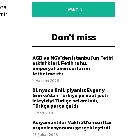
I WANT IN
mir,
Don't miss
AGD ve MGV’den İstanbul’un Fethi
etkinlikleri: Fetih ruhu,
emperyalizmin surlarını
fethetmektir
11 Haziran 2026
Dünyaca ünlü piyanist Evgeny
Grinko’dan Türkiye’ye özel jest:
İzleyiciyi Türkçe selamladı,
Türkçe parça çaldı
13 Mart 2026
Adıyamanlılar Vakfı 30’uncu iftar
organizasyonunu gerçekleştirdi
23 Şubat 2026