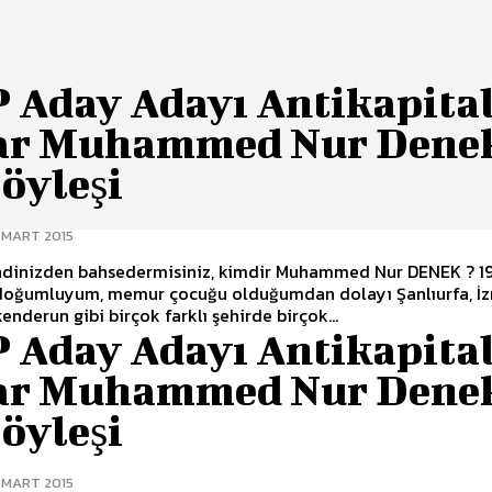
 Aday Adayı Antikapital
ar Muhammed Nur Dene
Söyleşi
 MART 2015
ndinizden bahsedermisiniz, kimdir Muhammed Nur DENEK ? 1979
 doğumluyum, memur çocuğu olduğumdan dolayı Şanlıurfa, İz
kenderun gibi birçok farklı şehirde birçok...
 Aday Adayı Antikapital
ar Muhammed Nur Dene
Söyleşi
 MART 2015