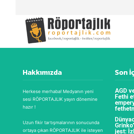
Hakkımızda
Son İ
AGD ve
Herkese merhaba! Medyanın yeni
Fethi e
sesi RÖPORTAJLIK yayın dönemine
empery
hazır !
fethet
Dünyac
Uzun fikir tartışmalarının sonucunda
Grinko
ortaya çıkan RÖPORTAJLIK ile isteyen
jest: İ