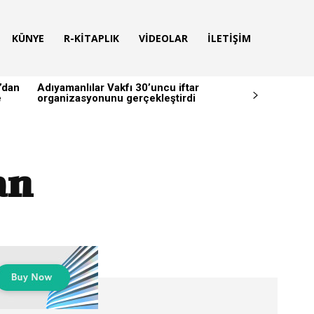
KÜNYE
R-KITAPLIK
VIDEOLAR
İLETIŞIM
’dan
Adıyamanlılar Vakfı 30’uncu iftar
e
organizasyonunu gerçekleştirdi
an