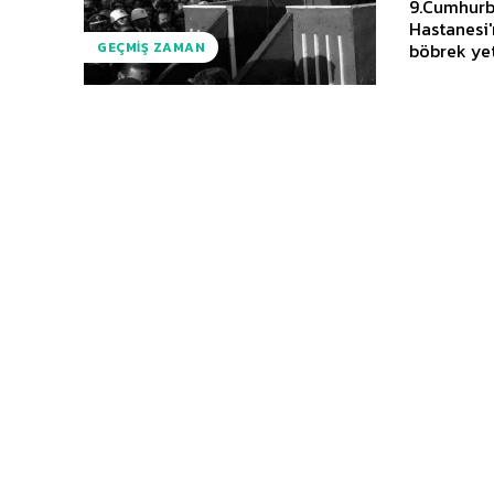
9.Cumhurb
Hastanesi'nde vefat etti. Özel 
böbrek yet
GEÇMIŞ ZAMAN