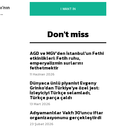
I WANT IN
..
Don't miss
AGD ve MGV’den İstanbul’un Fethi
etkinlikleri: Fetih ruhu,
emperyalizmin surlarını
fethetmektir
11 Haziran 2026
Dünyaca ünlü piyanist Evgeny
Grinko’dan Türkiye’ye özel jest:
İzleyiciyi Türkçe selamladı,
Türkçe parça çaldı
13 Mart 2026
Adıyamanlılar Vakfı 30’uncu iftar
organizasyonunu gerçekleştirdi
23 Şubat 2026