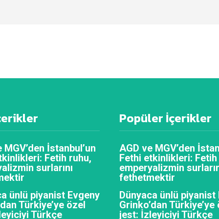
çerikler
Popüler İçerikler
 MGV’den İstanbul’un
AGD ve MGV’den İstan
tkinlikleri: Fetih ruhu,
Fethi etkinlikleri: Fetih
alizmin surlarını
emperyalizmin surların
mektir
fethetmektir
a ünlü piyanist Evgeny
Dünyaca ünlü piyanist
’dan Türkiye’ye özel
Grinko’dan Türkiye’ye 
zleyiciyi Türkçe
jest: İzleyiciyi Türkçe