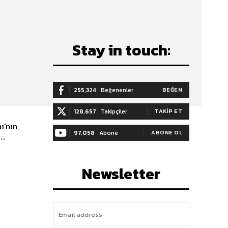
Stay in touch:
255,324
Beğenenler
BEĞEN
128,657
Takipçiler
TAKIP ET
97,058
Abone
ABONE OL
..
Newsletter