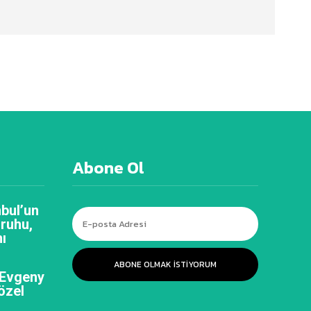
Abone Ol
bul’un
 ruhu,
ı
ABONE OLMAK ISTIYORUM
 Evgeny
özel