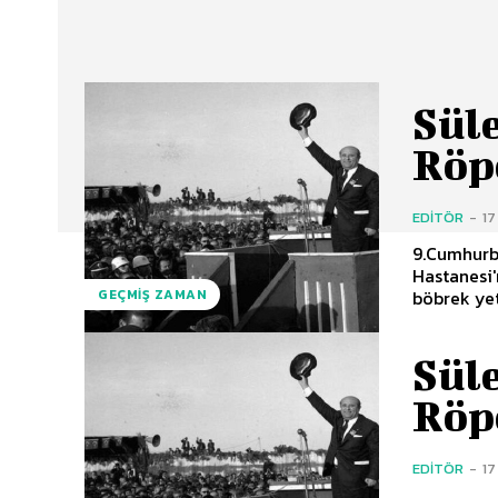
Sül
Röp
EDITÖR
-
17
9.Cumhurb
Hastanesi'nde vefat etti. Özel 
böbrek yet
GEÇMIŞ ZAMAN
Sül
Röp
EDITÖR
-
17