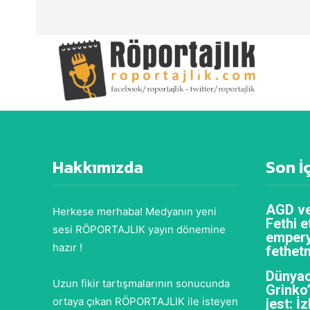
Hakkımızda
Son İ
AGD ve
Herkese merhaba! Medyanın yeni
Fethi e
sesi RÖPORTAJLIK yayın dönemine
empery
hazır !
fethet
Dünyac
Uzun fikir tartışmalarının sonucunda
Grinko
ortaya çıkan RÖPORTAJLIK ile isteyen
jest: İ