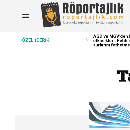
AGD ve MGV’den İ
ÖZEL IÇERIK:
etkinlikleri: Feti
surlarını fethetme
T