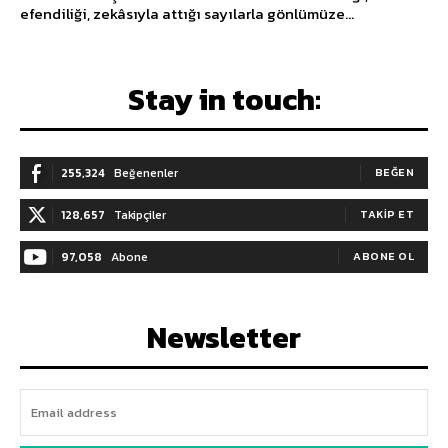
efendiliği, zekâsıyla attığı sayılarla gönlümüze...
Stay in touch:
255,324
Beğenenler
BEĞEN
128,657
Takipçiler
TAKIP ET
97,058
Abone
ABONE OL
Newsletter