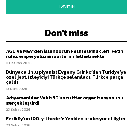
I WANT IN
Don't miss
AGD ve MGV’den İstanbul’un Fethi etkinlikleri: Fetih
ruhu, emperyalizmin surlarını fethetmektir
11 Haziran 2026
Dünyaca ünlü piyanist Evgeny Grinko’dan Türkiye’ye
özel jest: İzleyiciyi Türkçe selamladı, Türkçe parça
çaldı
13 Mart 2026
Adıyamanlılar Vakfı 30’uncu iftar organizasyonunu
gerçekleştirdi
23 Şubat 2026
Feriköy’ün 100. yıl hedefi: Yeniden profesyonel ligler
23 Şubat 2026