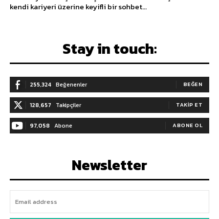
kendi kariyeri üzerine keyifli bir sohbet...
Stay in touch:
255,324
Beğenenler
BEĞEN
128,657
Takipçiler
TAKIP ET
97,058
Abone
ABONE OL
Newsletter