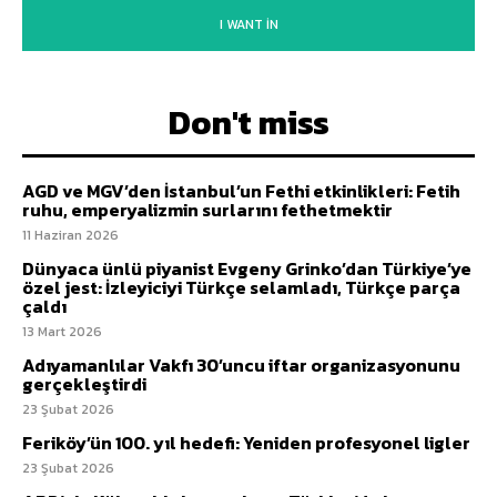
I WANT IN
Don't miss
AGD ve MGV’den İstanbul’un Fethi etkinlikleri: Fetih
ruhu, emperyalizmin surlarını fethetmektir
11 Haziran 2026
Dünyaca ünlü piyanist Evgeny Grinko’dan Türkiye’ye
özel jest: İzleyiciyi Türkçe selamladı, Türkçe parça
çaldı
13 Mart 2026
Adıyamanlılar Vakfı 30’uncu iftar organizasyonunu
gerçekleştirdi
23 Şubat 2026
Feriköy’ün 100. yıl hedefi: Yeniden profesyonel ligler
23 Şubat 2026