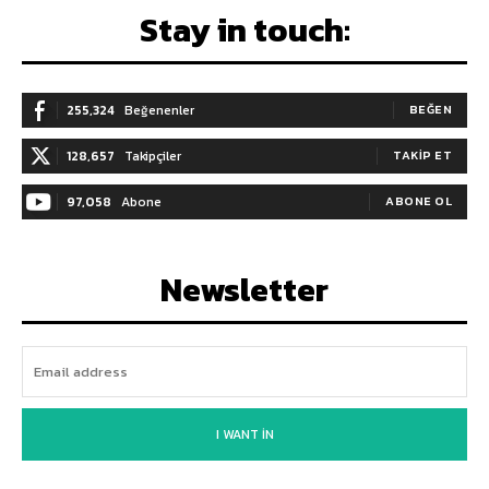
Stay in touch:
255,324
Beğenenler
BEĞEN
128,657
Takipçiler
TAKIP ET
97,058
Abone
ABONE OL
Newsletter
I WANT IN