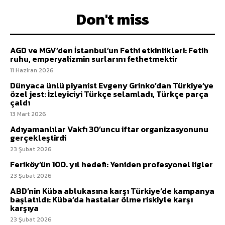
Don't miss
AGD ve MGV’den İstanbul’un Fethi etkinlikleri: Fetih
ruhu, emperyalizmin surlarını fethetmektir
11 Haziran 2026
Dünyaca ünlü piyanist Evgeny Grinko’dan Türkiye’ye
özel jest: İzleyiciyi Türkçe selamladı, Türkçe parça
çaldı
13 Mart 2026
Adıyamanlılar Vakfı 30’uncu iftar organizasyonunu
gerçekleştirdi
23 Şubat 2026
Feriköy’ün 100. yıl hedefi: Yeniden profesyonel ligler
23 Şubat 2026
ABD’nin Küba ablukasına karşı Türkiye’de kampanya
başlatıldı: Küba’da hastalar ölme riskiyle karşı
karşıya
23 Şubat 2026