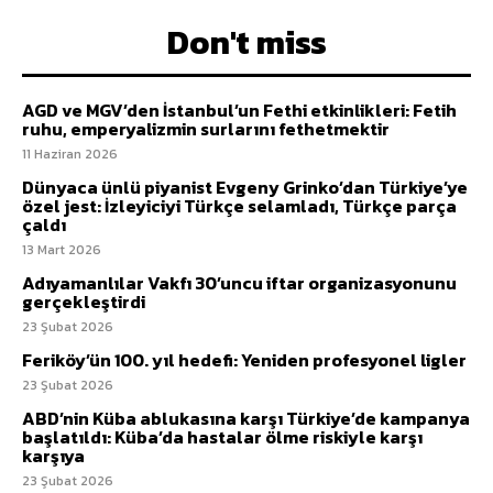
Don't miss
AGD ve MGV’den İstanbul’un Fethi etkinlikleri: Fetih
ruhu, emperyalizmin surlarını fethetmektir
11 Haziran 2026
Dünyaca ünlü piyanist Evgeny Grinko’dan Türkiye’ye
özel jest: İzleyiciyi Türkçe selamladı, Türkçe parça
çaldı
13 Mart 2026
Adıyamanlılar Vakfı 30’uncu iftar organizasyonunu
gerçekleştirdi
23 Şubat 2026
Feriköy’ün 100. yıl hedefi: Yeniden profesyonel ligler
23 Şubat 2026
ABD’nin Küba ablukasına karşı Türkiye’de kampanya
başlatıldı: Küba’da hastalar ölme riskiyle karşı
karşıya
23 Şubat 2026