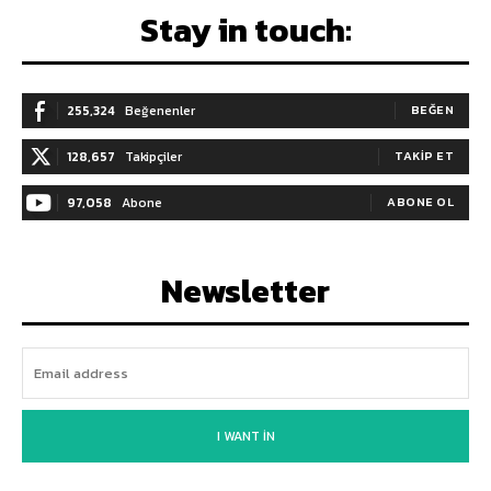
Stay in touch:
255,324
Beğenenler
BEĞEN
128,657
Takipçiler
TAKIP ET
97,058
Abone
ABONE OL
Newsletter
I WANT IN