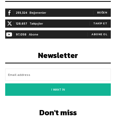
255,324
Beğenenler
BEĞEN
128,657
Takipçiler
TAKIP ET
97,058
Abone
ABONE OL
Newsletter
I WANT IN
Don't miss