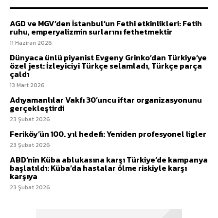
AGD ve MGV’den İstanbul’un Fethi etkinlikleri: Fetih
ruhu, emperyalizmin surlarını fethetmektir
11 Haziran 2026
Dünyaca ünlü piyanist Evgeny Grinko’dan Türkiye’ye
özel jest: İzleyiciyi Türkçe selamladı, Türkçe parça
çaldı
13 Mart 2026
Adıyamanlılar Vakfı 30’uncu iftar organizasyonunu
gerçekleştirdi
23 Şubat 2026
Feriköy’ün 100. yıl hedefi: Yeniden profesyonel ligler
23 Şubat 2026
ABD’nin Küba ablukasına karşı Türkiye’de kampanya
başlatıldı: Küba’da hastalar ölme riskiyle karşı
karşıya
23 Şubat 2026