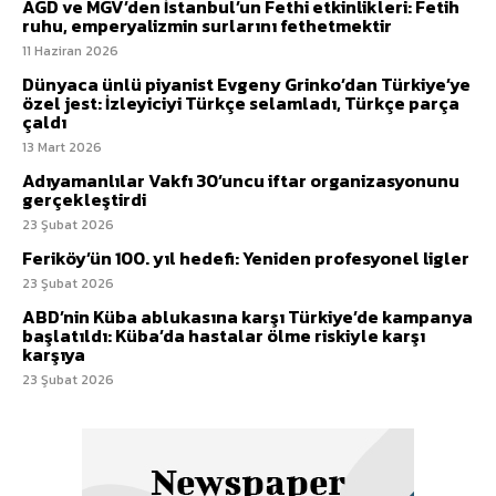
AGD ve MGV’den İstanbul’un Fethi etkinlikleri: Fetih
ruhu, emperyalizmin surlarını fethetmektir
11 Haziran 2026
Dünyaca ünlü piyanist Evgeny Grinko’dan Türkiye’ye
özel jest: İzleyiciyi Türkçe selamladı, Türkçe parça
çaldı
13 Mart 2026
Adıyamanlılar Vakfı 30’uncu iftar organizasyonunu
gerçekleştirdi
23 Şubat 2026
Feriköy’ün 100. yıl hedefi: Yeniden profesyonel ligler
23 Şubat 2026
ABD’nin Küba ablukasına karşı Türkiye’de kampanya
başlatıldı: Küba’da hastalar ölme riskiyle karşı
karşıya
23 Şubat 2026