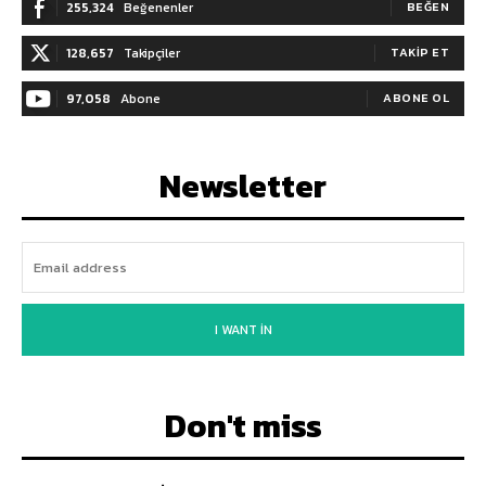
255,324
Beğenenler
BEĞEN
128,657
Takipçiler
TAKIP ET
97,058
Abone
ABONE OL
Newsletter
I WANT IN
Don't miss