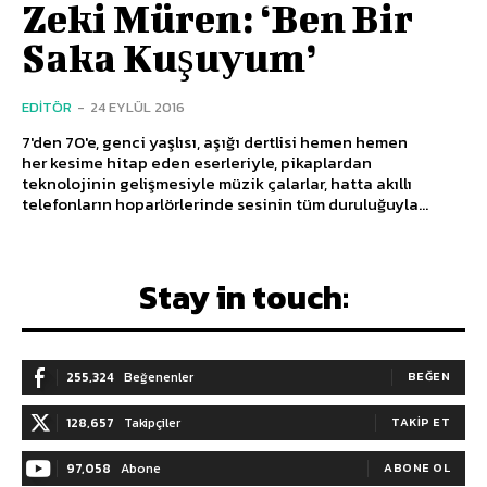
Zeki Müren: ‘Ben Bir
Saka Kuşuyum’
EDITÖR
-
24 EYLÜL 2016
7'den 70'e, genci yaşlısı, aşığı dertlisi hemen hemen
her kesime hitap eden eserleriyle, pikaplardan
teknolojinin gelişmesiyle müzik çalarlar, hatta akıllı
telefonların hoparlörlerinde sesinin tüm duruluğuyla...
Stay in touch:
255,324
Beğenenler
BEĞEN
128,657
Takipçiler
TAKIP ET
97,058
Abone
ABONE OL