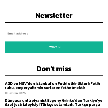
Newsletter
I WANT IN
Don't miss
AGD ve MGV’den İstanbul’un Fethi etkinlikleri: Fetih
ruhu, emperyalizmin surlarını fethetmektir
11 Haziran 2026
Dünyaca ünlü piyanist Evgeny Grinko’dan Türkiye’ye
özel jest: İzleyiciyi Türkçe selamladı, Türkçe parça