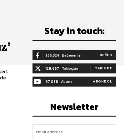
Stay in touch:
z’
255,324
Beğenenler
BEĞEN
128,657
Takipçiler
TAKIP ET
sert
’de
97,058
Abone
ABONE OL
Newsletter