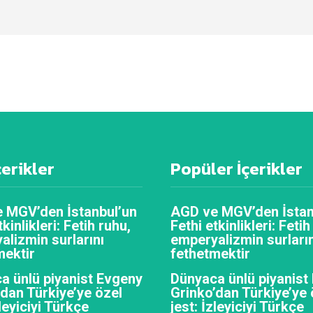
çerikler
Popüler İçerikler
 MGV’den İstanbul’un
AGD ve MGV’den İstan
tkinlikleri: Fetih ruhu,
Fethi etkinlikleri: Fetih
alizmin surlarını
emperyalizmin surların
mektir
fethetmektir
a ünlü piyanist Evgeny
Dünyaca ünlü piyanist
’dan Türkiye’ye özel
Grinko’dan Türkiye’ye 
zleyiciyi Türkçe
jest: İzleyiciyi Türkçe