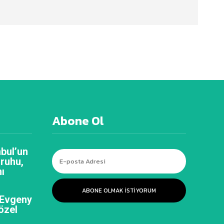
Abone Ol
bul’un
 ruhu,
ı
ABONE OLMAK ISTIYORUM
 Evgeny
özel