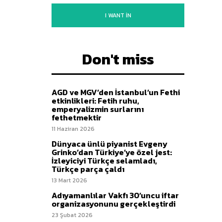
I WANT IN
Don't miss
AGD ve MGV’den İstanbul’un Fethi
etkinlikleri: Fetih ruhu,
emperyalizmin surlarını
fethetmektir
11 Haziran 2026
Dünyaca ünlü piyanist Evgeny
Grinko’dan Türkiye’ye özel jest:
İzleyiciyi Türkçe selamladı,
Türkçe parça çaldı
13 Mart 2026
Adıyamanlılar Vakfı 30’uncu iftar
organizasyonunu gerçekleştirdi
23 Şubat 2026