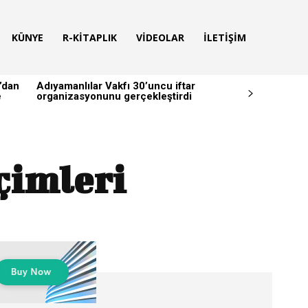
KÜNYE
R-KITAPLIK
VIDEOLAR
İLETIŞIM
’dan
Adıyamanlılar Vakfı 30’uncu iftar
e
organizasyonunu gerçekleştirdi
çimleri