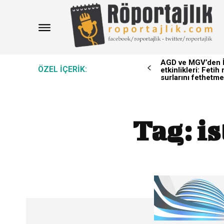
AGD ve MGV’den İ
ÖZEL IÇERIK:
etkinlikleri: Feti
surlarını fethetme
Tag:
is