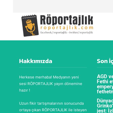
Hakkımızda
Son İ
AGD ve
Herkese merhaba! Medyanın yeni
Fethi e
sesi RÖPORTAJLIK yayın dönemine
empery
hazır !
fethet
Dünyac
Uzun fikir tartışmalarının sonucunda
Grinko
ortaya çıkan RÖPORTAJLIK ile isteyen
jest: İ