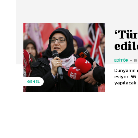
‘Tü
edi
EDITÖR
-
19
Dünyanın e
esiyor. 56
yapılacak.
GENEL