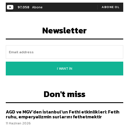
97,058
Abone
ABONE OL
Newsletter
I WANT IN
Don't miss
AGD ve MGV’den İstanbul’un Fethi etkinlikleri: Fetih
ruhu, emperyalizmin surlarını fethetmektir
11 Haziran 2026