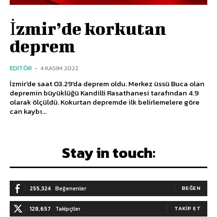
İzmir’de korkutan
deprem
EDITÖR
-
4 KASIM 2022
İzmir'de saat 03.29'da deprem oldu. Merkez üssü Buca olan
depremin büyüklüğü Kandilli Rasathanesi tarafından 4.9
olarak ölçüldü. Kokurtan depremde ilk belirlemelere göre
can kaybı...
Stay in touch:
255,324
Beğenenler
BEĞEN
128,657
Takipçiler
TAKIP ET