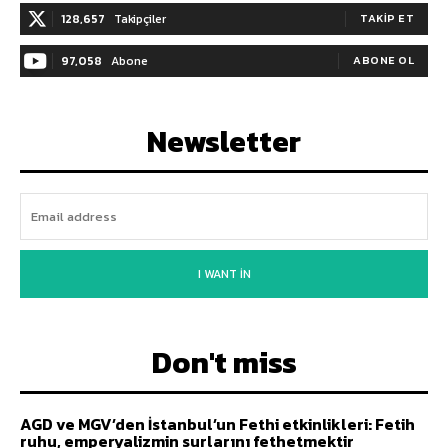
128,657
Takipçiler
TAKIP ET
97,058
Abone
ABONE OL
Newsletter
I WANT IN
Don't miss
AGD ve MGV’den İstanbul’un Fethi etkinlikleri: Fetih
ruhu, emperyalizmin surlarını fethetmektir