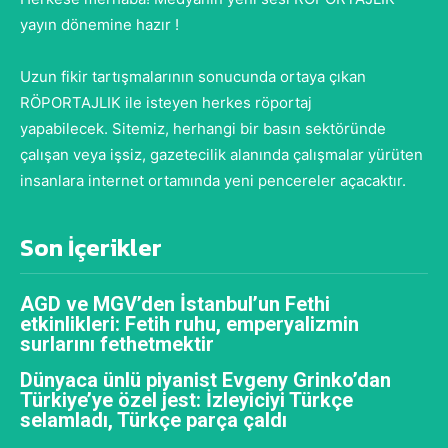
yayın dönemine hazır !
Uzun fikir tartışmalarının sonucunda ortaya çıkan
RÖPORTAJLIK ile isteyen herkes röportaj
yapabilecek. Sitemiz, herhangi bir basın sektöründe
çalışan veya işsiz, gazetecilik alanında çalışmalar yürüten
insanlara internet ortamında yeni pencereler açacaktır.
Son İçerikler
AGD ve MGV’den İstanbul’un Fethi
etkinlikleri: Fetih ruhu, emperyalizmin
surlarını fethetmektir
Dünyaca ünlü piyanist Evgeny Grinko’dan
Türkiye’ye özel jest: İzleyiciyi Türkçe
selamladı, Türkçe parça çaldı