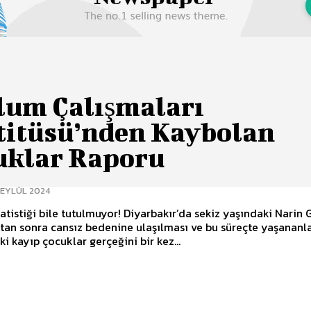
lum Çalışmaları
titüsü’nden Kaybolan
uklar Raporu
 EYLÜL 2024
e tutulmuyor! Diyarbakır’da sekiz yaşındaki Narin Güran’ın
an sonra cansız bedenine ulaşılması ve bu süreçte yaşananl
ki kayıp çocuklar gerçeğini bir kez...