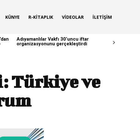
KÜNYE
R-KITAPLIK
VIDEOLAR
İLETIŞIM
’dan
Adıyamanlılar Vakfı 30’uncu iftar
e
organizasyonunu gerçekleştirdi
: Türkiye ve
urum