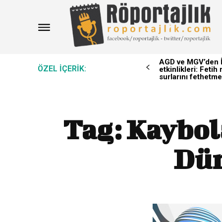
AGD ve MGV’den İ
ÖZEL IÇERIK:
etkinlikleri: Feti
surlarını fethetme
Tag:
Kaybola
Dün