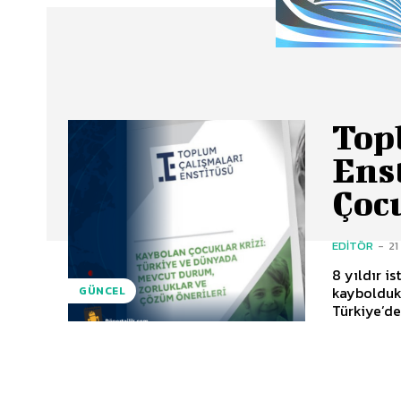
Top
Ens
Çoc
EDITÖR
-
21
8 yıldır istatistiği bil
kayboldukt
GÜNCEL
Türkiye’de