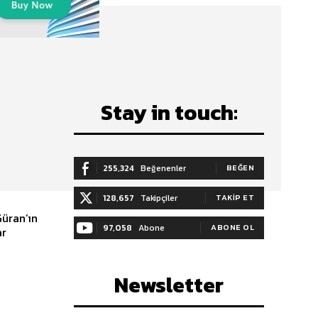
Stay in touch:
255,324
Beğenenler
BEĞEN
128,657
Takipçiler
TAKIP ET
97,058
Abone
ABONE OL
ar
Newsletter