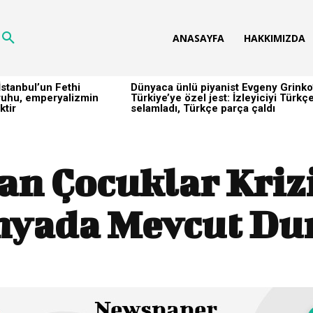
ANASAYFA
HAKKIMIZDA
stanbul’un Fethi
Dünyaca ünlü piyanist Evgeny Grinko
h ruhu, emperyalizmin
Türkiye’ye özel jest: İzleyiciyi Türkç
ktir
selamladı, Türkçe parça çaldı
n Çocuklar Krizi
yada Mevcut D