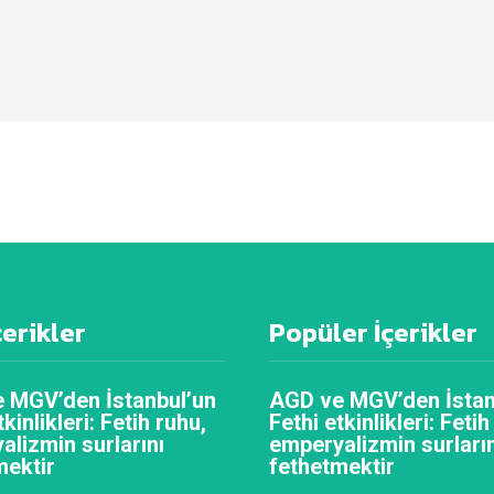
çerikler
Popüler İçerikler
 MGV’den İstanbul’un
AGD ve MGV’den İstan
tkinlikleri: Fetih ruhu,
Fethi etkinlikleri: Fetih
alizmin surlarını
emperyalizmin surların
mektir
fethetmektir