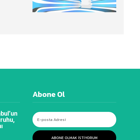
Abone Ol
bul’un
 ruhu,
ı
ABONE OLMAK ISTIYORUM