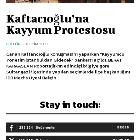
Kaftacıoğlu’na
Kayyum Protestosu
EDITÖR
-
8 EKIM 2023
Canan Kaftancıoğlu konuşmasını yaparken "Kayyumcu
Yönetim İstanbul'dan Gidecek" pankartı açıldı. BERAT
KARAASLAN Röportajlık'ın edindiği bilgiye göre
Sultangazi ilçesinde yapılan seçimlerde ilçe başkanlığını
İBB Meclis Üyesi Belgin...
Stay in touch:
255,324
Beğenenler
BEĞEN