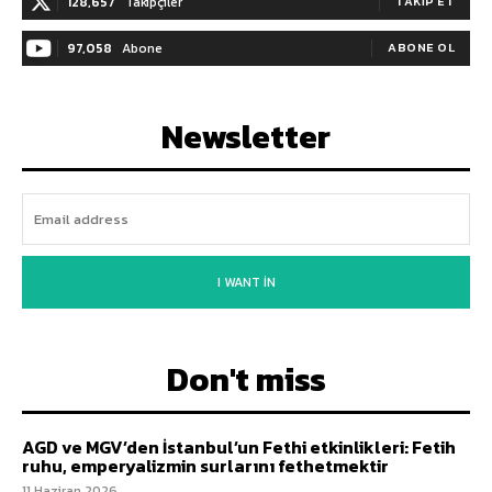
128,657
Takipçiler
TAKIP ET
97,058
Abone
ABONE OL
Newsletter
I WANT IN
Don't miss
AGD ve MGV’den İstanbul’un Fethi etkinlikleri: Fetih
ruhu, emperyalizmin surlarını fethetmektir
11 Haziran 2026