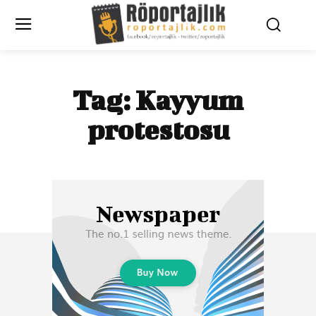
Tag:
Kayyum
protestosu