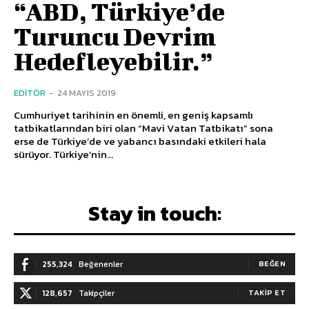
“ABD, Türkiye’de
Turuncu Devrim
Hedefleyebilir.”
EDITÖR
-
24 MAYIS 2019
Cumhuriyet tarihinin en önemli, en geniş kapsamlı
tatbikatlarından biri olan “Mavi Vatan Tatbikatı” sona
erse de Türkiye’de ve yabancı basındaki etkileri hala
sürüyor. Türkiye’nin...
Stay in touch:
255,324
Beğenenler
BEĞEN
128,657
Takipçiler
TAKIP ET