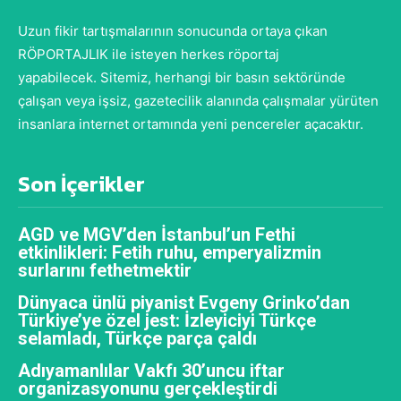
Uzun fikir tartışmalarının sonucunda ortaya çıkan
RÖPORTAJLIK ile isteyen herkes röportaj
yapabilecek. Sitemiz, herhangi bir basın sektöründe
çalışan veya işsiz, gazetecilik alanında çalışmalar yürüten
insanlara internet ortamında yeni pencereler açacaktır.
Son İçerikler
AGD ve MGV’den İstanbul’un Fethi
etkinlikleri: Fetih ruhu, emperyalizmin
surlarını fethetmektir
Dünyaca ünlü piyanist Evgeny Grinko’dan
Türkiye’ye özel jest: İzleyiciyi Türkçe
selamladı, Türkçe parça çaldı
Adıyamanlılar Vakfı 30’uncu iftar
organizasyonunu gerçekleştirdi